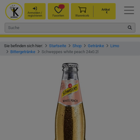
Artikel
€
Anmelden /
registrieren
Favoriten
Warenkorb
Sie befinden sich hier:
Startseite
Shop
Getränke
Limo
Bittergetränke
Schweppes white peach 24x0.2l