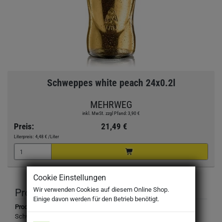
Schweppes white peach 24x0.2l
MEHRWEG
inkl. MwSt. zzgl Pfand: 3,90 €
Preis:
21,49 €
Literpreis:
4,48 €
/Liter
Cookie Einstellungen
Wir verwenden Cookies auf diesem Online Shop.
Produktbeschreibung
Einige davon werden für den Betrieb benötigt.
Produktbezeichnung:
Schweppes White Peach