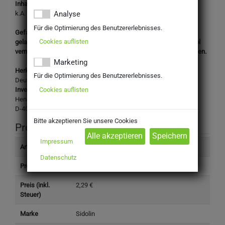
Inhaltsstoffe:
k.A.
Analyse
Für die Optimierung des Benutzererlebnisses.
Gefahren- / Warnhinweise: Darf nicht in die Hände von Kindern
Cookies auflisten
gelangen. Einatmen von Staub/Rauch/Gas/Nebel/Dampf/Aerosol
vermeiden. Nur im Freien oder in gut belüfteten Räumen verwenden.
Marketing
Herkunftsland:
Für die Optimierung des Benutzererlebnisses.
Deutschland
Cookies auflisten
Inverkehrbringer/ Hergestellt für:
Henkel Wasch- und Reinigungsmittel GmbH
D-40191 Düsseldorf
Bitte akzeptieren Sie unsere Cookies
Produktinformation
Impressum
Artikelnummer
7530711
Datenschutz
Produkttyp
Non-Food
Preis (inkl.
2,29 €
Steuer)
Marke
Sidolin