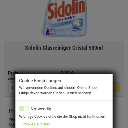
Sidolin Glasreiniger Cristal 500ml
Preis:
2,29 €
Literpreis:
4,58 €
/Liter
Cookie Einstellungen
Wir verwenden Cookies auf diesem Online Shop.
Einige davon werden für den Betrieb benötigt.
Notwendig
Produktbeschreibung
Wichtige Cookies ohne die der Shop nicht funktioniert.
Produktbezeichnung:
Cookies auflisten
Sidolin Glasreiniger Cristal 500ml