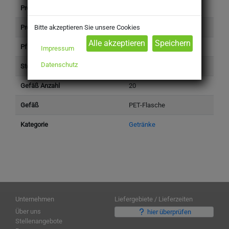
Produkttyp
Getränke
Preis (inkl. Steuer)
11,49 €
Bitte akzeptieren Sie unsere Cookies
Pfand (inkl. Steuer)
6,50 €
Impressum
Datenschutz
Steuersatz
Standard (19%)
Gefäß Anzahl
20
Gefäß
PET-Flasche
Kategorie
Getränke
Unternehmen
Liefergebiete / Lieferzeiten
Über uns
hier überprüfen
Stellenangebote