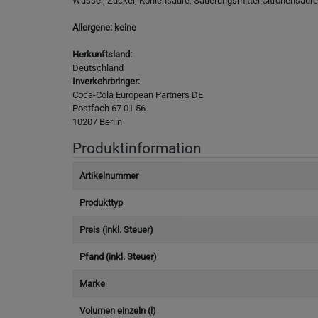
Wasser, Zucker, Kohlensäure, Säuerungsmittel Citronensäure,
Allergene: keine
Herkunftsland:
Deutschland
Inverkehrbringer:
Coca-Cola European Partners DE
Postfach 67 01 56
10207 Berlin
Produktinformation
Artikelnummer
Produkttyp
Preis (inkl. Steuer)
Pfand (inkl. Steuer)
Marke
Volumen einzeln (l)