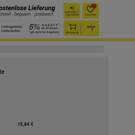
Anmelden /
registrieren
Favoriten
Artikel
€
Warenkorb
te
15,84 €