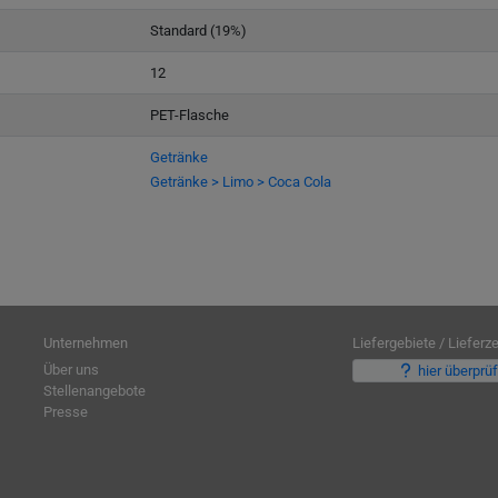
Standard (19%)
12
PET-Flasche
Getränke
Getränke > Limo > Coca Cola
Unternehmen
Liefergebiete / Lieferze
Über uns
hier überprü
Stellenangebote
Presse