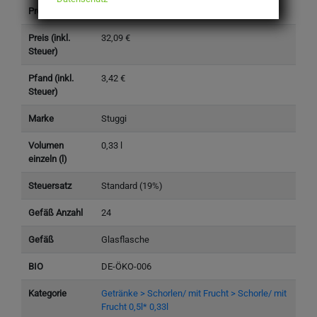
Produkttyp
Getränke
Preis (inkl.
32,09 €
Steuer)
Pfand (inkl.
3,42 €
Steuer)
Marke
Stuggi
Volumen
0,33 l
einzeln (l)
Steuersatz
Standard (19%)
Gefäß Anzahl
24
Gefäß
Glasflasche
BIO
DE-ÖKO-006
Kategorie
Getränke > Schorlen/ mit Frucht > Schorle/ mit
Frucht 0,5l* 0,33l