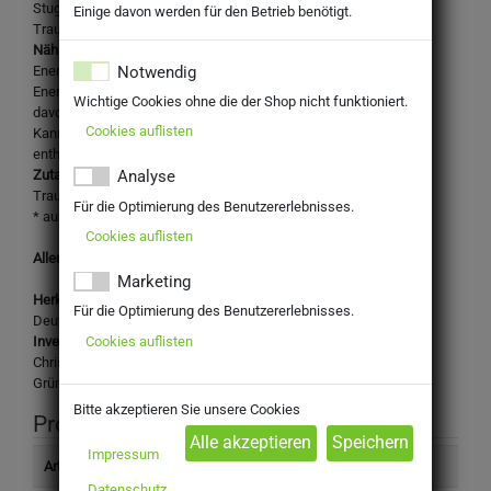
Stuggi Schorle Traube
Einige davon werden für den Betrieb benötigt.
Trauben-Schorle aus Traubensaft, Direktsaft
Nährwertangaben je 100ml:
Notwendig
Energie: 175 kJ
Energie: 40 kcal Kohlenhydrate: 8 g
Wichtige Cookies ohne die der Shop nicht funktioniert.
davon Zucker: 6,3 g
Cookies auflisten
Kann Spuren von Fett, gesättigten Fettsäuren, Eiweiß und Salz
enthalten.
Zutaten:
Analyse
Traubendirektsaft* (50%), Wasser, Kohlensäure
Für die Optimierung des Benutzererlebnisses.
* aus kontrolliert biologischem Anbau
Cookies auflisten
Allergene: keine
Marketing
Herkunftsland:
Für die Optimierung des Benutzererlebnisses.
Deutschland
Cookies auflisten
Inverkehrbringer:
Christoph Schützinger
Grüntorstraße 17/1, 71394 Kernen im Remstal
Bitte akzeptieren Sie unsere Cookies
Produktinformation
Impressum
Artikelnummer
2306540
Datenschutz