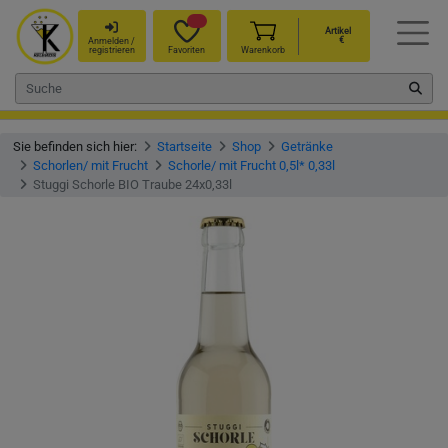
Artikel
€
Anmelden /
registrieren
Favoriten
Warenkorb
Sie befinden sich hier:
Startseite
Shop
Getränke
Schorlen/ mit Frucht
Schorle/ mit Frucht 0,5l* 0,33l
Stuggi Schorle BIO Traube 24x0,33l