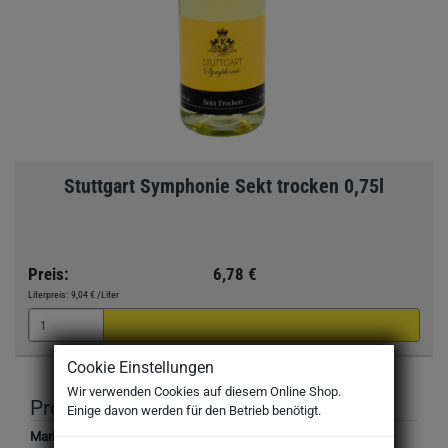
Stuttgart Symphonie Sekt trocken 0,75l
Preis:
6,78 €
Literpreis:
9,04 €
/Liter
Cookie Einstellungen
Wir verwenden Cookies auf diesem Online Shop.
Produktbeschreibung
Einige davon werden für den Betrieb benötigt.
Marke: