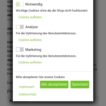
Stuttgarter Symphonie
Notwendig
Verkehrsbezeichnung:
Wichtige Cookies ohne die der Shop nicht funktioniert.
Sekt
Alkoholgehalt:
Cookies auflisten
11,50% vol.
Analyse
Allergene:
Für die Optimierung des Benutzererlebnisses.
Enthält Sulfite
Cookies auflisten
Herkunftsland:
Deutschland
Marketing
Inverkehrbringer:
Sektkellerei Schloss Affaltrach, 74182 Obersulm
Für die Optimierung des Benutzererlebnisses.
Altersbeschränkung:
Cookies auflisten
Dieses Produkt darf nicht an Personen unter 16 Jahren abgegeben
werden. Mit Ihrer Bestellung bestätigen Sie, dass Sie das für dieses
Produkt gesetzlich vorgeschriebene Mindestalter haben.
Bitte akzeptieren Sie unsere Cookies
Das Design des Produktes kann von der Abbildung abweichen.
Impressum
Produktinformation
Datenschutz
Artikelnummer
700510