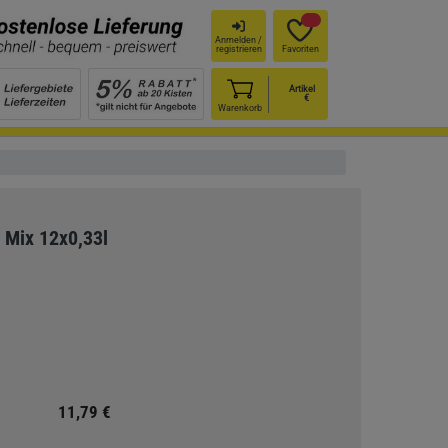
Anmelden /
registrieren
Favoriten
Artikel
€
Warenkorb
 Mix 12x0,33l
11,79 €