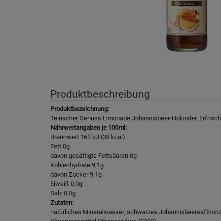
Produktbeschreibung
Produktbezeichnung:
Teinacher Genuss Limonade Johannisbeer-Holunder, Erfrisc
Nährwertangaben je 100ml:
Brennwert 163 kJ (38 kcal)
Fett 0g
davon gesättigte Fettsäuren 0g
Kohlenhydrate 9,1g
davon Zucker 9,1g
Eiweiß 0,0g
Salz 0,0g
Zutaten:
natürliches Mineralwasser, schwarzes Johannisbeersaftkonze