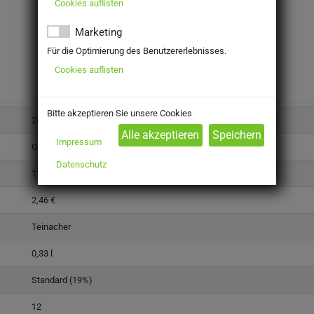
Cookies auflisten
Marketing
Für die Optimierung des Benutzererlebnisses.
Cookies auflisten
Bitte akzeptieren Sie unsere Cookies
2501390
Impressum
Getränke
Datenschutz
11,79 €
2,46 €
Teinacher
0,33 l
Standard (19%)
12