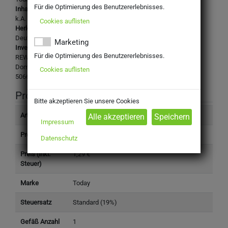
Für die Optimierung des Benutzererlebnisses.
Inhaltsstoffe:
k.A.
Cookies auflisten
Herkunftsland:
Deutschland
Marketing
Inverkehrbringer:
Für die Optimierung des Benutzererlebnisses.
REWE Group
Domstraße 20
Cookies auflisten
50668 Köln
Produktinformation
Bitte akzeptieren Sie unsere Cookies
Artikelnummer
5590011
Impressum
Produkttyp
Non-Food
Datenschutz
Preis (inkl.
1,29 €
Steuer)
Marke
Today
Steuersatz
Standard (19%)
Gefäß Anzahl
1