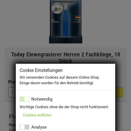
Today Einwegrasierer Herren 2 Fachklinge, 10
Stück
Cookie Einstellungen
Wir verwenden Cookies auf diesem Online Shop.
Preis:
1,29 €
Einige davon werden für den Betrieb benötigt.
Notwendig
Wichtige Cookies ohne die der Shop nicht funktioniert.
Cookies auflisten
Produktbeschreibung
Produktbezeichnung:
Analyse
Today Einwegrasierer Herren 2 Fachklinge, 10 Stück