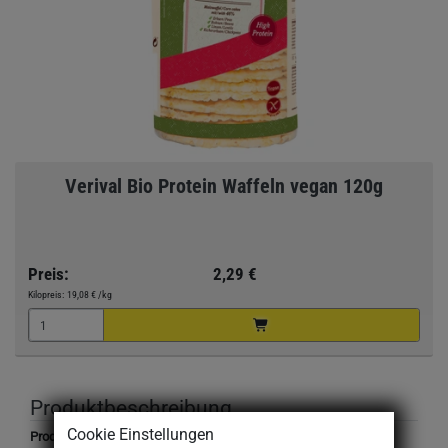
Verival Bio Protein Waffeln vegan 120g
Preis:
2,29 €
Kilopreis:
19,08 €
/kg
Produktbeschreibung
Cookie Einstellungen
Produktbezeichnung: