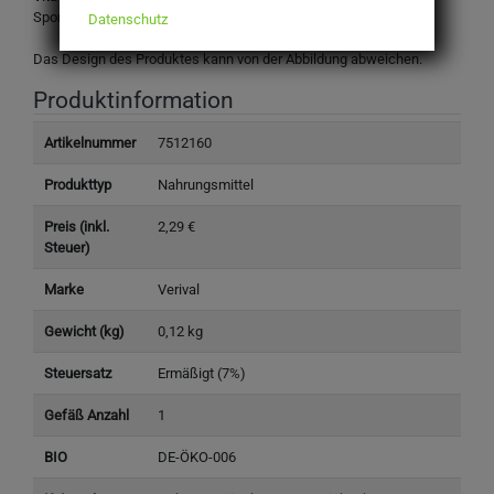
Sportplatzweg 7, 6336 Langkampfen, ÖSTERREICH
Datenschutz
Das Design des Produktes kann von der Abbildung abweichen.
Produktinformation
Artikelnummer
7512160
Produkttyp
Nahrungsmittel
Preis (inkl.
2,29 €
Steuer)
Marke
Verival
Gewicht (kg)
0,12 kg
Steuersatz
Ermäßigt (7%)
Gefäß Anzahl
1
BIO
DE-ÖKO-006