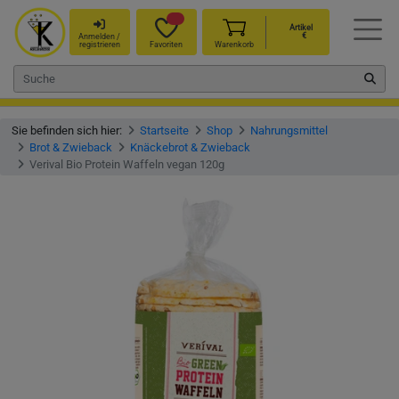
Artikel
€
Anmelden /
registrieren
Favoriten
Warenkorb
Sie befinden sich hier:
Startseite
Shop
Nahrungsmittel
Brot & Zwieback
Knäckebrot & Zwieback
Verival Bio Protein Waffeln vegan 120g