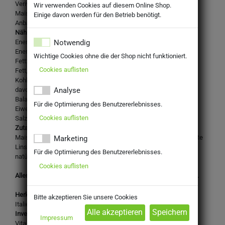
Verival Bio Protein Waffeln vegan
Wir verwenden Cookies auf diesem Online Shop.
Maiswaffeln mit Hülsenfrüchten aus kontrolliert biologischem
Einige davon werden für den Betrieb benötigt.
Anbau
Nährwertangaben je 100g:
Notwendig
Energie: 1551 kJ
Energie: 367 kcal
Wichtige Cookies ohne die der Shop nicht funktioniert.
Fett: 2,6 g
Cookies auflisten
Fett, davon gesättigte Fettsäuren: 0,4 g
Kohlenhydrate: 62 g
davon Zucker: 1,5 g
Analyse
Balaststoffe: 11 g
Für die Optimierung des Benutzererlebnisses.
Eiweiß: 18,4 g
Cookies auflisten
Salz: 0,28 g
Zutaten:
Mais* 49%, Hülsenfrüchte* 46% (Erbsen*, schwarze Bohnen*, rote
Marketing
Linsen*, Kichererbsen*), Erbsenprotein*, Meersalz, Maisöl*,
Für die Optimierung des Benutzererlebnisses.
natürliches Olivenaroma. * Aus kontrolliert biologischem Anbau.
Cookies auflisten
Allergene & Hinweise: Kann enthalten: Soja und Sojaerzeugnisse.
Herkunftsland:
Bitte akzeptieren Sie unsere Cookies
Italien
Inverkehrbringer:
Impressum
Vita+ Naturprodukte GmbH