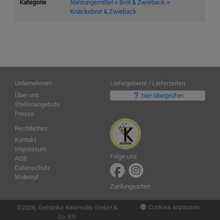
Kategorie
Nahrungsmittel > Brot & Zwieback >
Knäckebrot & Zwieback
Unternehmen
Liefergebiete / Lieferzeiten
Über uns
hier überprüfen
Stellenangebote
Presse
Rechtliches
Kontakt
Impressum
Folge uns
AGB
Datenschutz
Widerruf
Zahlungsarten
Cookies anpassen
©2026, Getränke Kelemidis GmbH &
Co. KG