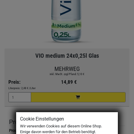
VIO medium 24x0,25l Glas
MEHRWEG
inkl. MwSt. zzgl Pfand: 5,10 €
Preis:
14,89 €
Literpreis:
2,48 €
/Liter
Cookie Einstellungen
Produktbeschreibung
Wir verwenden Cookies auf diesem Online Shop.
Produktbezeichnung:
Einige davon werden für den Betrieb benötigt.