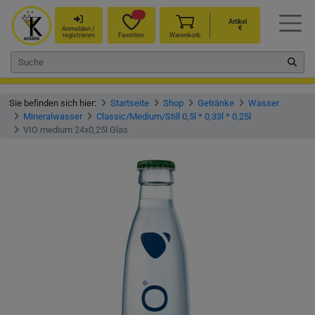
Artikel
€
Anmelden /
registrieren
Favoriten
Warenkorb
Sie befinden sich hier:
Startseite
Shop
Getränke
Wasser
Mineralwasser
Classic/Medium/Still 0,5l * 0,33l * 0,25l
VIO medium 24x0,25l Glas