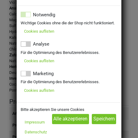
Vio Still, Natürliches Mineralwasser mit Kohlensäure
Analysewerte in mg/l:
Calcium: 51
Notwendig
Magnesium: 5,3
Wichtige Cookies ohne die der Shop nicht funktioniert.
Sulfat: 19
Cookies auflisten
Hydrogencarbonat: 152
Kalium: 0
Natrium: 15
Analyse
Chlorid: 20
Für die Optimierung des Benutzererlebnisses.
Zutaten:
Cookies auflisten
Natürliches Mineralwasser, Kohlensäure
Herkunftsland:
Deutschland
Marketing
Inverkehrbringer:
Für die Optimierung des Benutzererlebnisses.
Coca-Cola Erfrischungsgetränke AG
Postfach 67 01 56, 10207 Berlin
Cookies auflisten
Produktinformation
Bitte akzeptieren Sie unsere Cookies
Artikelnummer
2003380
Impressum
Produkttyp
Getränke
Datenschutz
Preis (inkl.
14,89 €