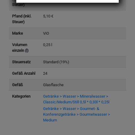
Steuer)
Pfand (inkl.
5,10 €
Steuer)
Marke
ViO
Volumen
0,25 l
einzeln (l)
Steuersatz
Standard (19%)
Gefäß Anzahl
24
Gefäß
Glasflasche
Kategorien
Getränke > Wasser > Mineralwasser >
Classic/Medium/Still 0,5l * 0,33l * 0,25l
Getränke > Wasser > Gourmet- &
Konferenzgetränke > Gourmetwasser >
Medium