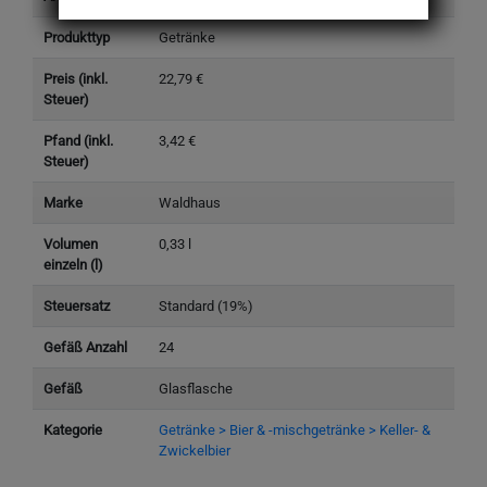
Produkttyp
Getränke
Preis (inkl.
22,79 €
Steuer)
Pfand (inkl.
3,42 €
Steuer)
Marke
Waldhaus
Volumen
0,33 l
einzeln (l)
Steuersatz
Standard (19%)
Gefäß Anzahl
24
Gefäß
Glasflasche
Kategorie
Getränke > Bier & -mischgetränke > Keller- &
Zwickelbier