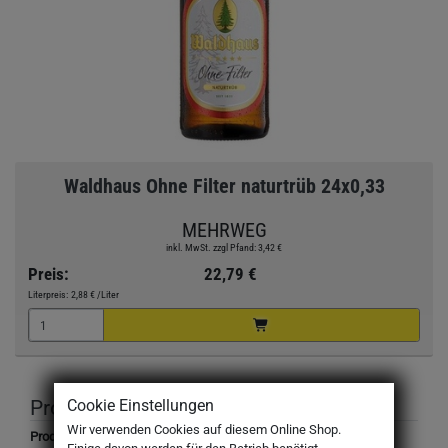
Waldhaus Ohne Filter naturtrüb 24x0,33
MEHRWEG
inkl. MwSt. zzgl Pfand: 3,42 €
Preis:
22,79 €
Literpreis:
2,88 €
/Liter
Produktbeschreibung
Cookie Einstellungen
Wir verwenden Cookies auf diesem Online Shop.
Produktbezeichnung: