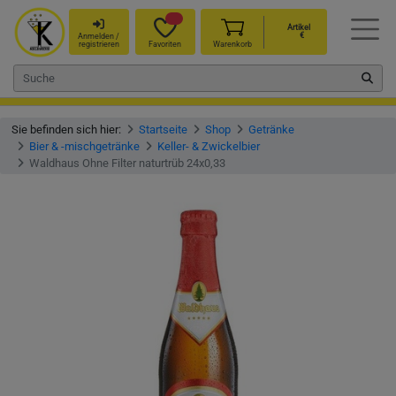
Artikel
€
Anmelden /
registrieren
Favoriten
Warenkorb
Sie befinden sich hier:
Startseite
Shop
Getränke
Bier & -mischgetränke
Keller- & Zwickelbier
Waldhaus Ohne Filter naturtrüb 24x0,33