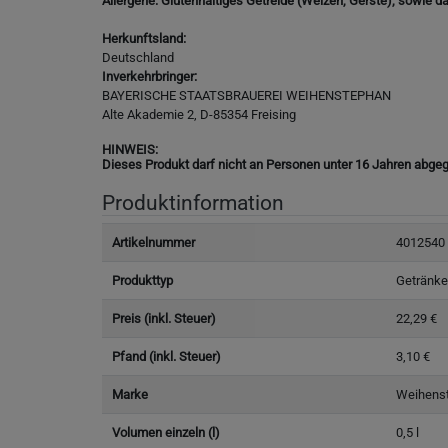
Allergene: Glutenhaltiges Getreide (Weizen, Gerste), sowie d
Herkunftsland:
Deutschland
Inverkehrbringer:
BAYERISCHE STAATSBRAUEREI WEIHENSTEPHAN
Alte Akademie 2, D-85354 Freising
HINWEIS:
Dieses Produkt darf nicht an Personen unter 16 Jahren abgeg
Produktinformation
Artikelnummer
4012540
Produkttyp
Getränke
Preis (inkl. Steuer)
22,29 €
Pfand (inkl. Steuer)
3,10 €
Marke
Weihens
Volumen einzeln (l)
0,5 l