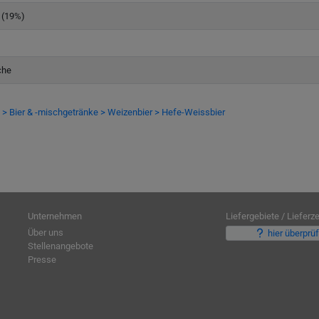
 (19%)
che
 > Bier & -mischgetränke > Weizenbier > Hefe-Weissbier
Unternehmen
Liefergebiete / Lieferze
Über uns
hier überprü
Stellenangebote
Presse