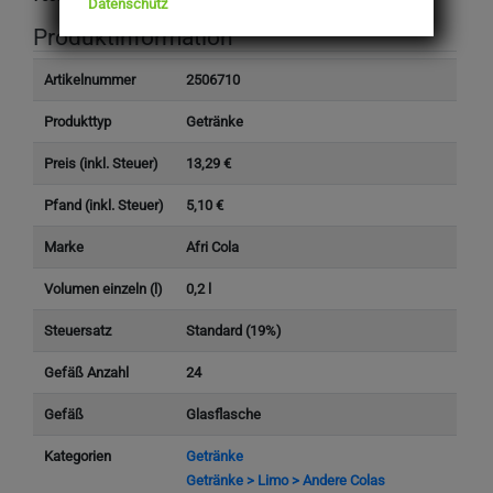
Datenschutz
Produktinformation
Artikelnummer
2506710
Produkttyp
Getränke
Preis (inkl. Steuer)
13,29 €
Pfand (inkl. Steuer)
5,10 €
Marke
Afri Cola
Volumen einzeln (l)
0,2 l
Steuersatz
Standard (19%)
Gefäß Anzahl
24
Gefäß
Glasflasche
Kategorien
Getränke
Getränke > Limo > Andere Colas