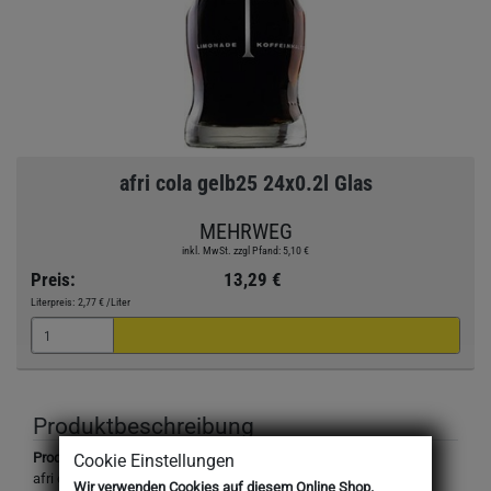
afri cola gelb25 24x0.2l Glas
MEHRWEG
inkl. MwSt. zzgl Pfand: 5,10 €
Preis:
13,29 €
Literpreis:
2,77 €
/Liter
Produktbeschreibung
Produktbezeichnung:
Cookie Einstellungen
afri cola 25, koffeinhaltiges Erfrischungsgetränk
Wir verwenden Cookies auf diesem Online Shop.