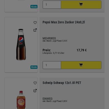
Kiste
Pepsi Max Zero Zucker 24x0,2l
MEHRWEG
inkl. MwSt. zzgl Pfand: 5,10 €
Preis:
17,79 €
Literpreis:
3,71 €/Liter
Kiste
Schwip Schwap 12x1.0l PET
EINWEG
inkl. MwSt. zzgl Pfand: 3,30 €