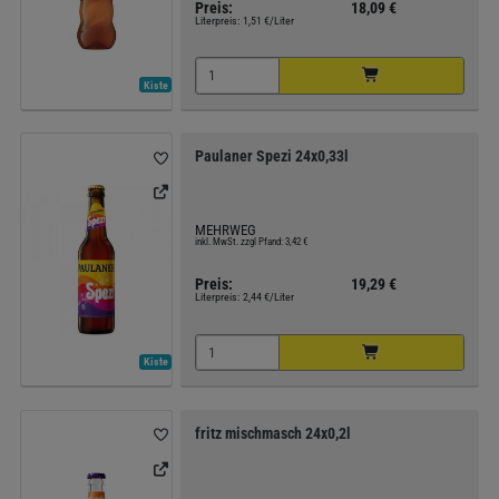
Preis:
18,09 €
Literpreis:
1,51 €/Liter
Kiste
Paulaner Spezi 24x0,33l
MEHRWEG
inkl. MwSt. zzgl Pfand: 3,42 €
Preis:
19,29 €
Literpreis:
2,44 €/Liter
Kiste
fritz mischmasch 24x0,2l