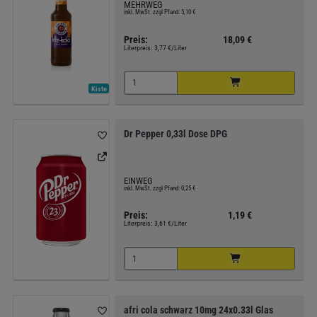
MEHRWEG
inkl. MwSt. zzgl Pfand: 5,10 €
Preis:
18,09 €
Literpreis:
3,77 €/Liter
Kiste
Dr Pepper 0,33l Dose DPG
EINWEG
inkl. MwSt. zzgl Pfand: 0,25 €
Preis:
1,19 €
Literpreis:
3,61 €/Liter
afri cola schwarz 10mg 24x0.33l Glas