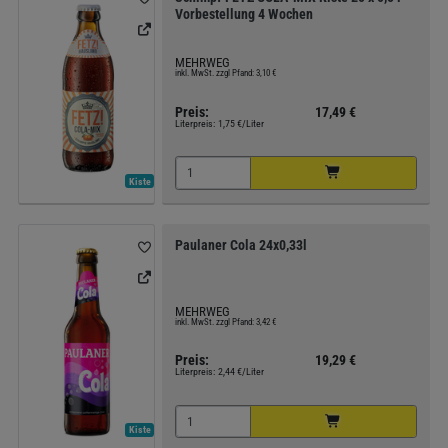
Vorbestellung 4 Wochen
MEHRWEG
inkl. MwSt. zzgl Pfand: 3,10 €
Preis:
17,49 €
Literpreis:
1,75 €/Liter
Kiste
Paulaner Cola 24x0,33l
MEHRWEG
inkl. MwSt. zzgl Pfand: 3,42 €
Preis:
19,29 €
Literpreis:
2,44 €/Liter
Kiste