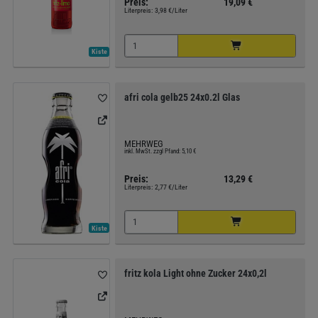
Preis:
19,09 €
Literpreis:
3,98 €/Liter
Kiste
afri cola gelb25 24x0.2l Glas
MEHRWEG
inkl. MwSt. zzgl Pfand: 5,10 €
Preis:
13,29 €
Literpreis:
2,77 €/Liter
Kiste
fritz kola Light ohne Zucker 24x0,2l