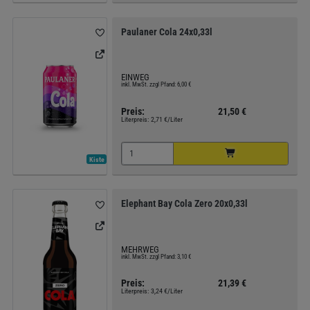
Paulaner Cola 24x0,33l
EINWEG
inkl. MwSt. zzgl Pfand: 6,00 €
Preis:
21,50 €
Literpreis:
2,71 €/Liter
Kiste
Elephant Bay Cola Zero 20x0,33l
MEHRWEG
inkl. MwSt. zzgl Pfand: 3,10 €
Preis:
21,39 €
Literpreis:
3,24 €/Liter