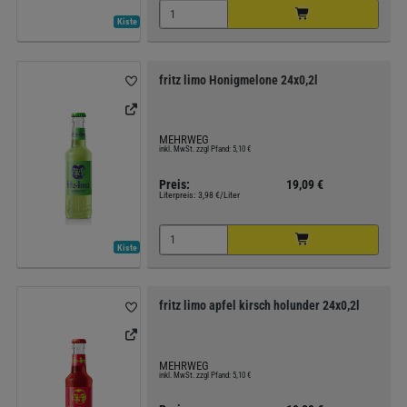
Kiste
fritz limo Honigmelone 24x0,2l
MEHRWEG
inkl. MwSt. zzgl Pfand: 5,10 €
Preis:
19,09 €
Literpreis:
3,98 €/Liter
Kiste
fritz limo apfel kirsch holunder 24x0,2l
MEHRWEG
inkl. MwSt. zzgl Pfand: 5,10 €