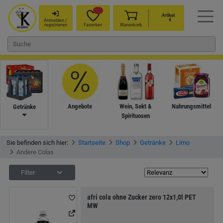
Artikel
€
Anmelden /
registrieren
Favoriten
Warenkorb
Angebote
Wein, Sekt &
Nahrungsmittel
Getränke
Spirituosen
Sie befinden sich hier:
Startseite
Shop
Getränke
Limo
Andere Colas
Filter
afri cola ohne Zucker zero 12x1,0l PET
MW