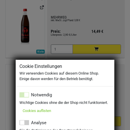
MEHRWEG
inkl. MwSt. zzgl Pfand: 3,00 €
Preis:
14,49 €
Literpreis:
2,90 €/Liter
Kiste
Cookie Einstellungen
fritz kola superzero 24x0,2l
Wir verwenden Cookies auf diesem Online Shop.
Einige davon werden für den Betrieb benötigt.
MEHRWEG
inkl. MwSt. zzgl Pfand: 5,10 €
Notwendig
Wichtige Cookies ohne die der Shop nicht funktioniert.
Preis:
19,09 €
Literpreis:
3,98 €/Liter
Cookies auflisten
Analyse
Kiste