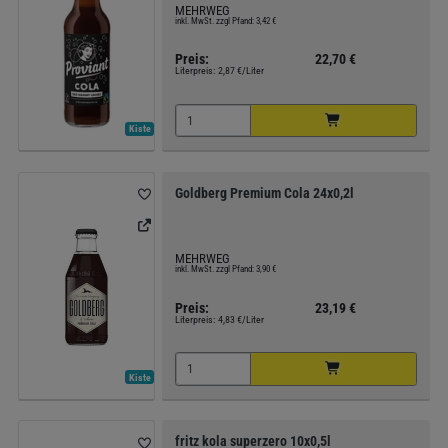
MEHRWEG
inkl. MwSt. zzgl Pfand: 3,42 €
Preis:
22,70 €
Literpreis:
2,87 €/Liter
Kiste
Goldberg Premium Cola 24x0,2l
MEHRWEG
inkl. MwSt. zzgl Pfand: 3,90 €
Preis:
23,19 €
Literpreis:
4,83 €/Liter
Kiste
fritz kola superzero 10x0,5l