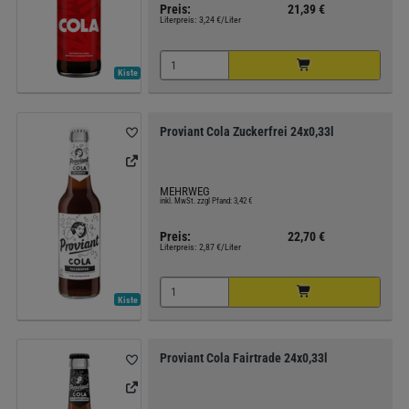
Preis:
21,39 €
Literpreis:
3,24 €/Liter
Kiste
Proviant Cola Zuckerfrei 24x0,33l
MEHRWEG
inkl. MwSt. zzgl Pfand: 3,42 €
Preis:
22,70 €
Literpreis:
2,87 €/Liter
Kiste
Proviant Cola Fairtrade 24x0,33l