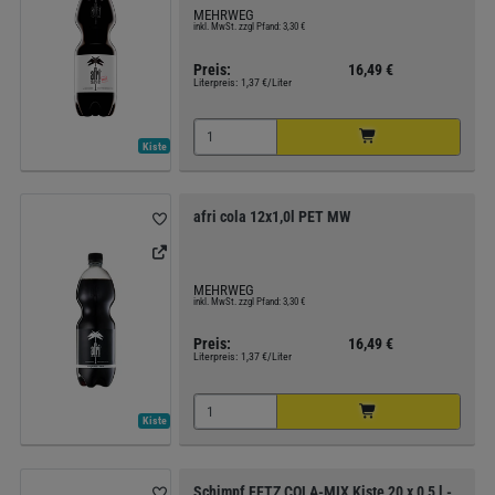
MEHRWEG
inkl. MwSt. zzgl Pfand: 3,30 €
Preis:
16,49 €
Literpreis:
1,37 €/Liter
Kiste
afri cola 12x1,0l PET MW
MEHRWEG
inkl. MwSt. zzgl Pfand: 3,30 €
Preis:
16,49 €
Literpreis:
1,37 €/Liter
Kiste
Schimpf FETZ COLA-MIX Kiste 20 x 0,5 l -