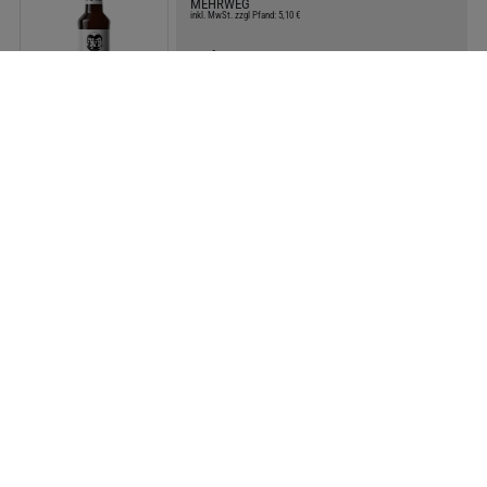
MEHRWEG
inkl. MwSt. zzgl Pfand: 5,10 €
Preis:
19,09 €
Literpreis:
3,98 €/Liter
Kiste
fritz kola Light ohne Zucker 24x0,33l
MEHRWEG
inkl. MwSt. zzgl Pfand: 3,42 €
Preis:
24,49 €
Literpreis:
3,09 €/Liter
Kiste
fritz kola 24x0,33l