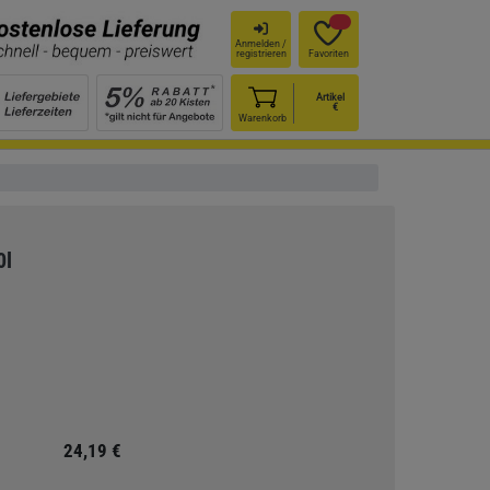
Anmelden /
registrieren
Favoriten
Artikel
€
Warenkorb
0l
24,19 €