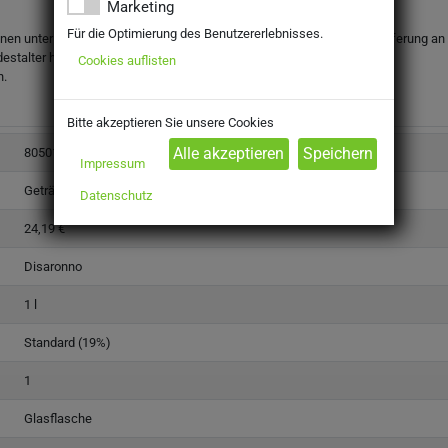
Marketing
Für die Optimierung des Benutzererlebnisses.
onen unter dem gesetzlichen Mindestalter abgegeben werden. Eine Lieferung an Mi
destalter haben.
Cookies auflisten
n.
Bitte akzeptieren Sie unsere Cookies
805010
Impressum
Getränke
Datenschutz
24,19 €
Disaronno
1 l
Standard (19%)
1
Glasflasche