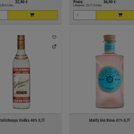
22,90 €
Preis:
36,90 €
0,53 €/Liter
Literpreis:
52,71 €/Liter
tolichnaya Vodka 40% 0,7l
Malfy Gin Rosa 41% 0,7l