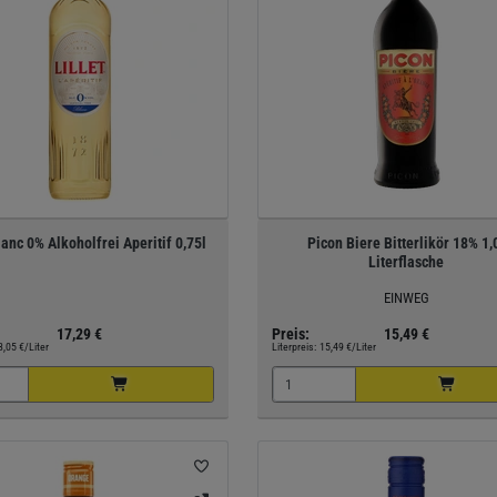
Blanc 0% Alkoholfrei Aperitif 0,75l
Picon Biere Bitterlikör 18% 1,
Literflasche
EINWEG
17,29 €
Preis:
15,49 €
3,05 €/Liter
Literpreis:
15,49 €/Liter