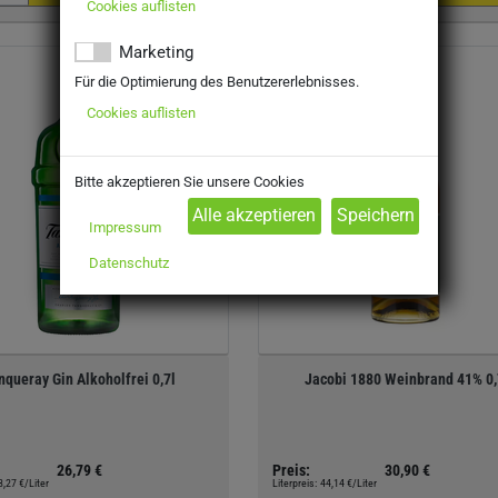
Cookies auflisten
Marketing
Für die Optimierung des Benutzererlebnisses.
Cookies auflisten
Bitte akzeptieren Sie unsere Cookies
Impressum
Datenschutz
nqueray Gin Alkoholfrei 0,7l
Jacobi 1880 Weinbrand 41% 0,
26,79 €
Preis:
30,90 €
8,27 €/Liter
Literpreis:
44,14 €/Liter