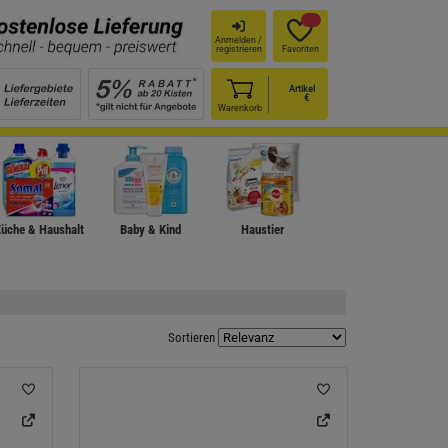
Anmelden /
registrieren
Favoriten
Artikel
€
Warenkorb
üche & Haushalt
Baby & Kind
Haustier
Sortieren