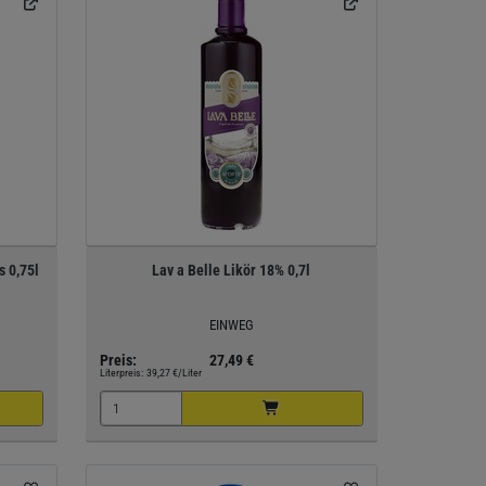
s 0,75l
Lav a Belle Likör 18% 0,7l
EINWEG
Preis:
27,49 €
Literpreis:
39,27 €/Liter