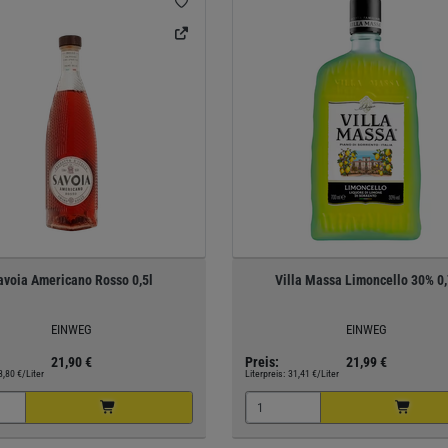
avoia Americano Rosso 0,5l
Villa Massa Limoncello 30% 0,
EINWEG
EINWEG
21,90 €
Preis:
21,99 €
3,80 €/Liter
Literpreis:
31,41 €/Liter