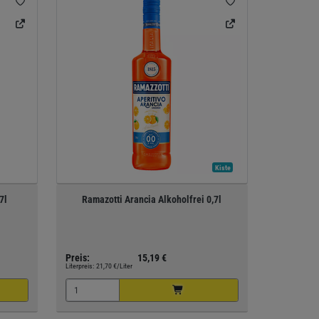
Kiste
7l
Ramazotti Arancia Alkoholfrei 0,7l
Preis:
15,19 €
Literpreis:
21,70 €/Liter