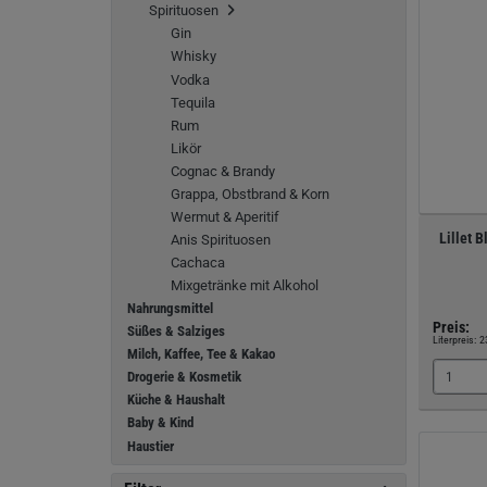
Spirituosen
Gin
Whisky
Vodka
Tequila
Rum
Likör
Cognac & Brandy
Grappa, Obstbrand & Korn
Wermut & Aperitif
Lillet 
Anis Spirituosen
Cachaca
Mixgetränke mit Alkohol
Nahrungsmittel
Preis:
Süßes & Salziges
Literpreis:
2
Milch, Kaffee, Tee & Kakao
Drogerie & Kosmetik
Küche & Haushalt
Baby & Kind
Haustier