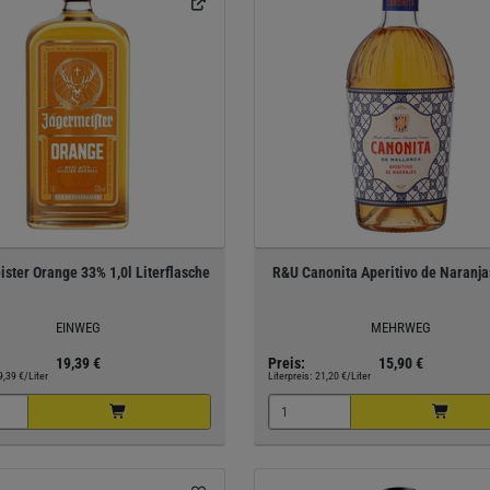
ster Orange 33% 1,0l Literflasche
R&U Canonita Aperitivo de Naranja
EINWEG
MEHRWEG
19,39 €
Preis:
15,90 €
9,39 €/Liter
Literpreis:
21,20 €/Liter