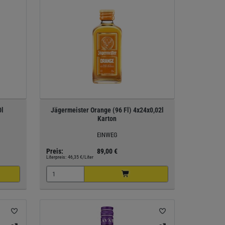
0l
Jägermeister Orange (96 Fl) 4x24x0,02l
Karton
EINWEG
Preis:
89,00 €
Literpreis:
46,35 €/Liter