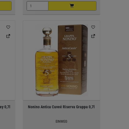
ey 0,7l
Nonino Antica Cuveé Riserva Grappa 0,7l
EINWEG