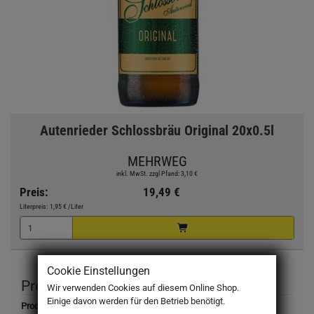
Autenrieder Schlossbräu Original 20x0.5l
MEHRWEG
inkl. MwSt. zzgl Pfand: 3,10 €
Preis:
19,49 €
Literpreis:
1,95 €
/Liter
Cookie Einstellungen
Produktbeschreibung
Wir verwenden Cookies auf diesem Online Shop.
Einige davon werden für den Betrieb benötigt.
Produktbezeichnung: