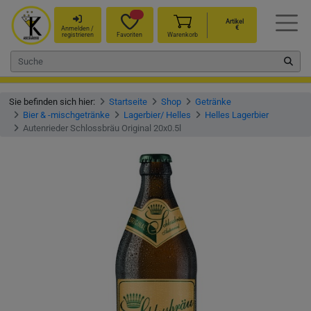
Artikel
€
Anmelden /
registrieren
Favoriten
Warenkorb
Sie befinden sich hier:
Startseite
Shop
Getränke
Bier & -mischgetränke
Lagerbier/ Helles
Helles Lagerbier
Autenrieder Schlossbräu Original 20x0.5l