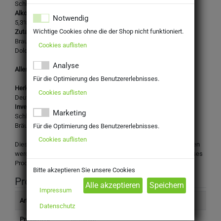
Schlossbräu Original, Lager Hell
Alkoholgehalt:
Notwendig
5,3%
Wichtige Cookies ohne die der Shop nicht funktioniert.
Zutaten:
Brauwasser, GERSTENMALZ, GERSTENMALZ KARAMELL,
Cookies auflisten
Doldenhopfen
Analyse
Allergene: Gerstenmalz, Gerstenmalz Karamell
Für die Optimierung des Benutzererlebnisses.
Herkunftsland:
Cookies auflisten
Deutschland
Inverkehrbringer:
Marketing
Schlossbrauerei Autenried GmbH
Bräuhausstr. 2, D-89335 Ichenhausen-Autenried
Für die Optimierung des Benutzererlebnisses.
Cookies auflisten
Dieses Produkt darf nicht an Personen unter 16 Jahren abgegeben
werden. Mit Ihrer Bestellung bestätigen Sie, dass Sie das für dieses
Produkt gesetzlich vorgeschriebene Mindestalter haben.
Bitte akzeptieren Sie unsere Cookies
Produktinformation
Impressum
Artikelnummer
4098510
Datenschutz
Produkttyp
Getränke