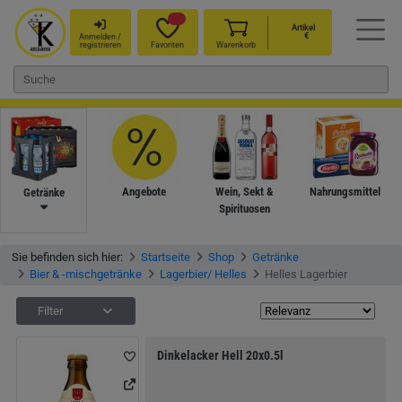
Artikel
€
Anmelden /
registrieren
Favoriten
Warenkorb
Angebote
Wein, Sekt &
Nahrungsmittel
Getränke
Spirituosen
Sie befinden sich hier:
Startseite
Shop
Getränke
Bier & -mischgetränke
Lagerbier/ Helles
Helles Lagerbier
Filter
Dinkelacker Hell 20x0.5l