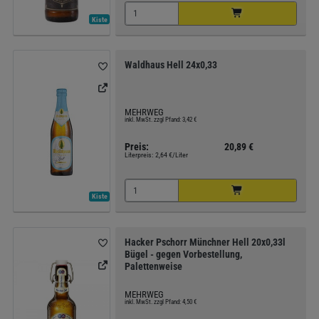
Kiste
Waldhaus Hell 24x0,33
MEHRWEG
inkl. MwSt. zzgl Pfand: 3,42 €
Preis:
20,89 €
Literpreis:
2,64 €/Liter
Kiste
Hacker Pschorr Münchner Hell 20x0,33l
Bügel - gegen Vorbestellung,
Palettenweise
MEHRWEG
inkl. MwSt. zzgl Pfand: 4,50 €