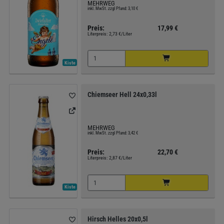
MEHRWEG
inkl. MwSt. zzgl Pfand: 3,10 €
Preis:
17,99 €
Literpreis:
2,73 €/Liter
Kiste
Chiemseer Hell 24x0,33l
MEHRWEG
inkl. MwSt. zzgl Pfand: 3,42 €
Preis:
22,70 €
Literpreis:
2,87 €/Liter
Kiste
Hirsch Helles 20x0,5l