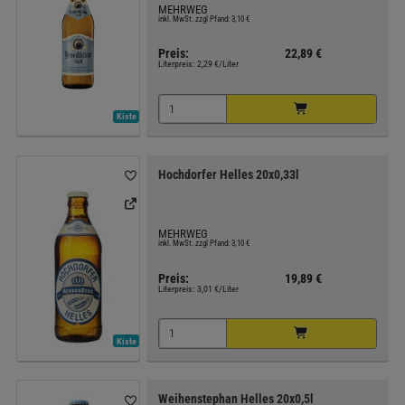
MEHRWEG
inkl. MwSt. zzgl Pfand: 3,10 €
Preis:
22,89 €
Literpreis:
2,29 €/Liter
Kiste
Hochdorfer Helles 20x0,33l
MEHRWEG
inkl. MwSt. zzgl Pfand: 3,10 €
Preis:
19,89 €
Literpreis:
3,01 €/Liter
Kiste
Weihenstephan Helles 20x0,5l