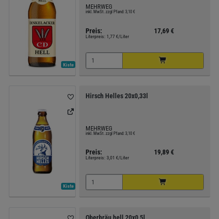
MEHRWEG
inkl. MwSt. zzgl Pfand: 3,10 €
Preis:
17,69 €
Literpreis:
1,77 €/Liter
Kiste
Hirsch Helles 20x0,33l
MEHRWEG
inkl. MwSt. zzgl Pfand: 3,10 €
Preis:
19,89 €
Literpreis:
3,01 €/Liter
Kiste
Oberbräu hell 20x0,5l