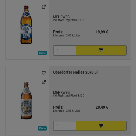
MEHRWEG
inkl. MwSt. zzgl Pfand: 3,10 €
Preis:
19,99 €
Literpreis:
2,00 €/Liter
Kiste
Oberdorfer Helles 20x0,5l
MEHRWEG
inkl. MwSt. zzgl Pfand: 3,10 €
Preis:
20,49 €
Literpreis:
2,05 €/Liter
Kiste