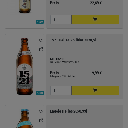
Preis:
22,69 €
Kiste
1521 Helles Vollbier 20x0,5l
MEHRWEG
inkl. MwSt. zzgl Pfand: 3,10 €
Preis:
19,99 €
Literpreis:
2,00 €/Liter
Kiste
Engele Helles 20x0,33l