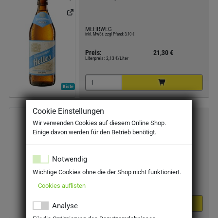
MEHRWEG
inkl. MwSt. zzgl Pfand: 3,10 €
Preis:
21,30 €
Literpreis:
2,13 €/Liter
Kiste
Cookie Einstellungen
Tiger Beer Original 24x0,33l
Wir verwenden Cookies auf diesem Online Shop.
Einige davon werden für den Betrieb benötigt.
MEHRWEG
inkl. MwSt. zzgl Pfand: 3,42 €
Notwendig
Wichtige Cookies ohne die der Shop nicht funktioniert.
Preis:
28,69 €
Literpreis:
3,62 €/Liter
Cookies auflisten
Analyse
Kiste