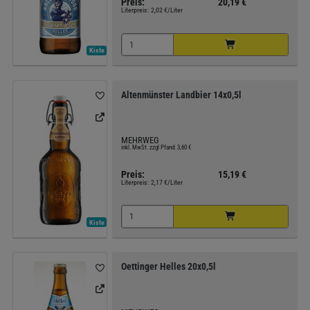
Preis:
20,19 €
Literpreis:
2,02 €/Liter
Kiste
Altenmünster Landbier 14x0,5l
MEHRWEG
inkl. MwSt. zzgl Pfand: 3,60 €
Preis:
15,19 €
Literpreis:
2,17 €/Liter
Kiste
Oettinger Helles 20x0,5l