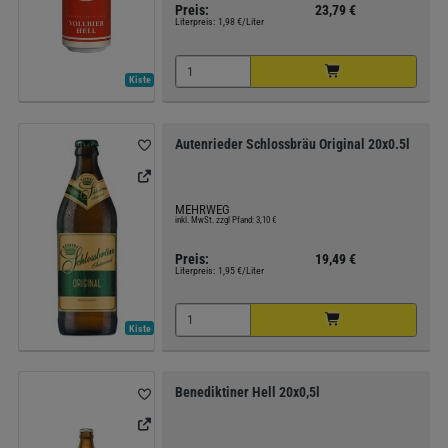
Preis:
23,79 €
Literpreis:
1,98 €/Liter
Kiste
Autenrieder Schlossbräu Original 20x0.5l
MEHRWEG
inkl. MwSt. zzgl Pfand: 3,10 €
Preis:
19,49 €
Literpreis:
1,95 €/Liter
Kiste
Benediktiner Hell 20x0,5l