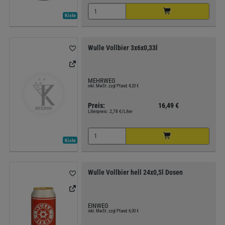
Kiste
Wulle Vollbier 3x6x0,33l
MEHRWEG
inkl. MwSt. zzgl Pfand: 4,20 €
Preis:
16,49 €
Literpreis:
2,78 €/Liter
Kiste
Wulle Vollbier hell 24x0,5l Dosen
EINWEG
inkl. MwSt. zzgl Pfand: 6,00 €