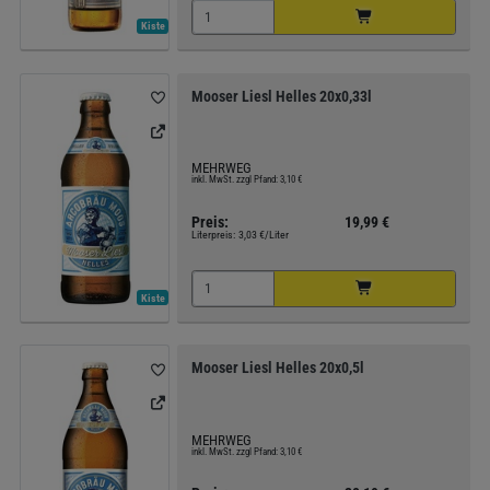
Kiste
Mooser Liesl Helles 20x0,33l
MEHRWEG
inkl. MwSt. zzgl Pfand: 3,10 €
Preis:
19,99 €
Literpreis:
3,03 €/Liter
Kiste
Mooser Liesl Helles 20x0,5l
MEHRWEG
inkl. MwSt. zzgl Pfand: 3,10 €