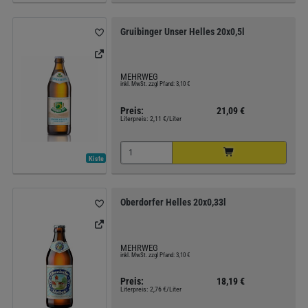
Gruibinger Unser Helles 20x0,5l
MEHRWEG
inkl. MwSt. zzgl Pfand: 3,10 €
Preis:
21,09 €
Literpreis:
2,11 €/Liter
Kiste
Oberdorfer Helles 20x0,33l
MEHRWEG
inkl. MwSt. zzgl Pfand: 3,10 €
Preis:
18,19 €
Literpreis:
2,76 €/Liter