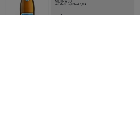
MEHRWEG
inkl. MwSt. zzgl Pfand: 3,10 €
Preis:
13,59 €
Literpreis:
1,36 €/Liter
Kiste
Hofbräu Käpsele 20x0,33l
MEHRWEG
inkl. MwSt. zzgl Pfand: 3,10 €
Preis:
16,49 €
Literpreis:
2,50 €/Liter
Kiste
Gold Ochsen Original 20x0,5l