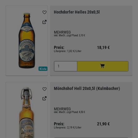
Hochdorfer Helles 20x0,5l
MEHRWEG
inkl. MwSt. zzgl Pfand: 3,10 €
Preis:
18,19 €
Literpreis:
1,82 €/Liter
Kiste
Mönchshof Hell 20x0,5l (Kulmbacher)
MEHRWEG
inkl. MwSt. zzgl Pfand: 4,50 €
Preis:
21,90 €
Literpreis:
2,19 €/Liter