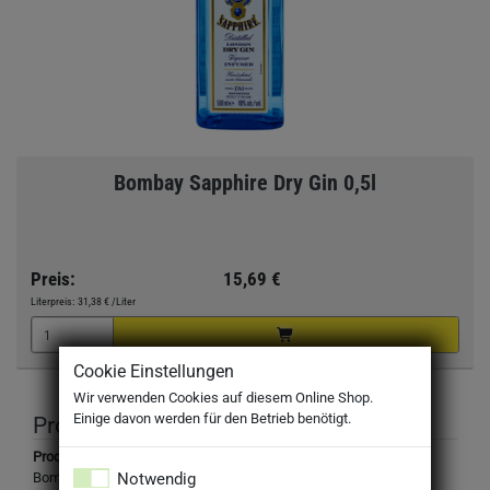
Bombay Sapphire Dry Gin 0,5l
Preis:
15,69 €
Literpreis:
31,38 €
/Liter
Cookie Einstellungen
Wir verwenden Cookies auf diesem Online Shop.
Einige davon werden für den Betrieb benötigt.
Produktbeschreibung
Produktbezeichnung:
Notwendig
Bombay Sapphire Dry Gin