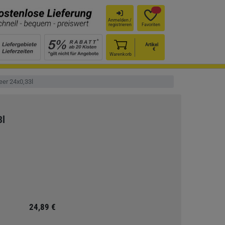
Anmelden /
registrieren
Favoriten
Artikel
€
Warenkorb
eer 24x0,33l
3l
24,89 €