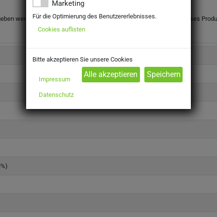
Marketing
Für die Optimierung des Benutzererlebnisses.
eben werden. Mit Ihrer Bestellung bestätigen Sie, dass Sie das für dieses Prod
Cookies auflisten
Bitte akzeptieren Sie unsere Cookies
Impressum
Datenschutz
9%)