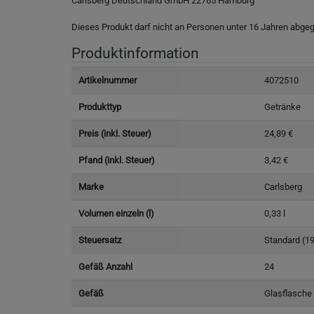
Carlsberg Deutschland GmbH 22765 Hamburg
Dieses Produkt darf nicht an Personen unter 16 Jahren abgeg
Produktinformation
Artikelnummer
4072510
Produkttyp
Getränke
Preis (inkl. Steuer)
24,89 €
Pfand (inkl. Steuer)
3,42 €
Marke
Carlsberg
Volumen einzeln (l)
0,33 l
Steuersatz
Standard (1
Gefäß Anzahl
24
Gefäß
Glasflasche