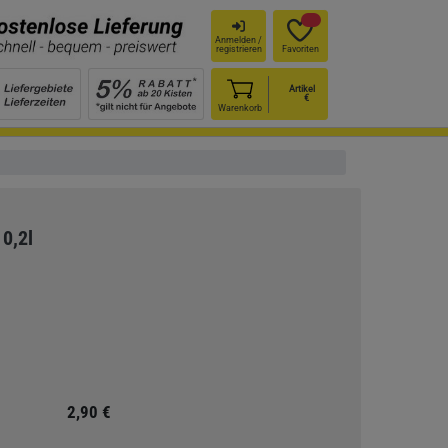
Anmelden /
registrieren
Favoriten
Artikel
€
Warenkorb
0,2l
2,90 €