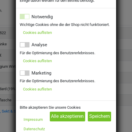
Einige davon werden für den Betrieb benötigt.
n.
Notwendig
Wichtige Cookies ohne die der Shop nicht funktioniert.
Cookies auflisten
522
änke
Analyse
Für die Optimierung des Benutzererlebnisses.
€
Cookies auflisten
egium Wirtemberg
Marketing
Für die Optimierung des Benutzererlebnisses.
dard (19%)
Cookies auflisten
flasche
Bitte akzeptieren Sie unsere Cookies
 Sekt & Spirituosen > Champagner, Sekt & Co. > Sekt
Impressum
Datenschutz