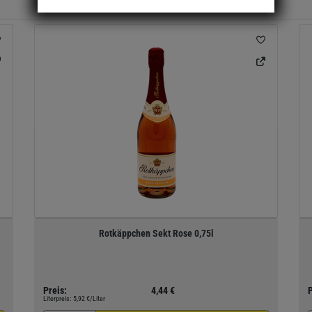
Rotkäppchen Sekt Rose 0,75l
Preis:
4,44 €
P
Literpreis:
5,92 €/Liter