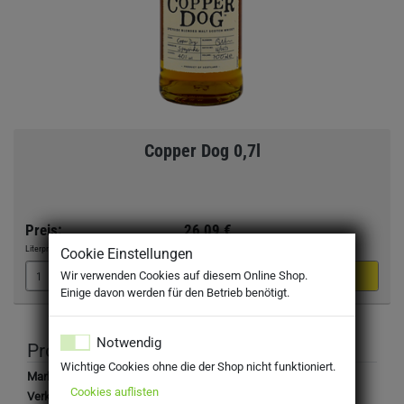
Copper Dog 0,7l
Preis:
26,09 €
Literpreis:
37,27 €
/Liter
Cookie Einstellungen
Wir verwenden Cookies auf diesem Online Shop.
Einige davon werden für den Betrieb benötigt.
Notwendig
Produktbeschreibung
Wichtige Cookies ohne die der Shop nicht funktioniert.
Marke:
Copper Dog
Cookies auflisten
Verkehrsbezeichnung:
Scotch Whisky