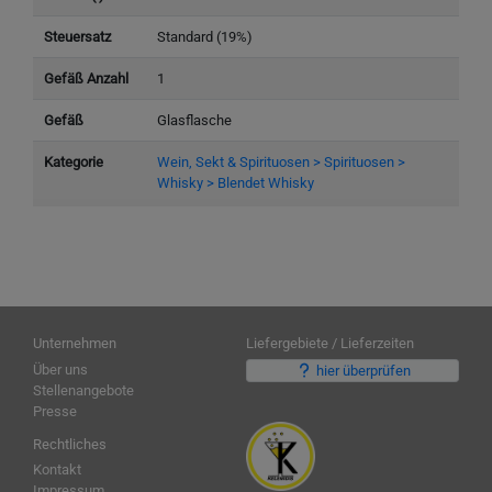
Steuersatz
Standard (19%)
Gefäß Anzahl
1
Gefäß
Glasflasche
Kategorie
Wein, Sekt & Spirituosen > Spirituosen >
Whisky > Blendet Whisky
Unternehmen
Liefergebiete / Lieferzeiten
Über uns
hier überprüfen
Stellenangebote
Presse
Rechtliches
Kontakt
Impressum