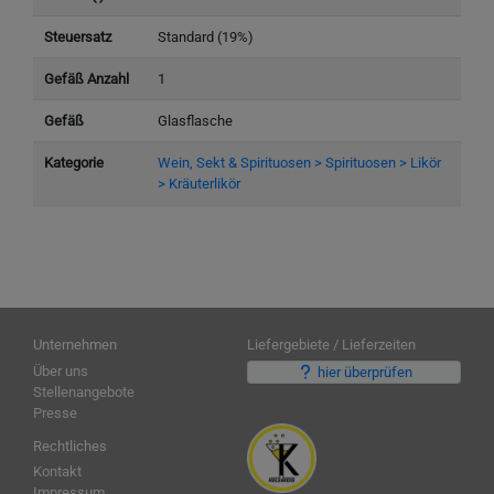
Steuersatz
Standard (19%)
Gefäß Anzahl
1
Gefäß
Glasflasche
Kategorie
Wein, Sekt & Spirituosen > Spirituosen > Likör
> Kräuterlikör
Unternehmen
Liefergebiete / Lieferzeiten
Über uns
hier überprüfen
Stellenangebote
Presse
Rechtliches
Kontakt
Impressum