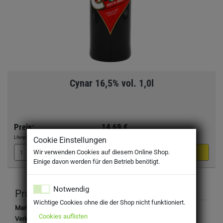
Cynar 16,5% vol. 1,0l
Preis:
14,69 €
Literpreis:
14,69 €
/Liter
Cookie Einstellungen
Wir verwenden Cookies auf diesem Online Shop.
Einige davon werden für den Betrieb benötigt.
Notwendig
Produktbeschreibung
Wichtige Cookies ohne die der Shop nicht funktioniert.
Marke:
Cynar
Cookies auflisten
Verkehrsbezeichnung:
Artischockenlikör