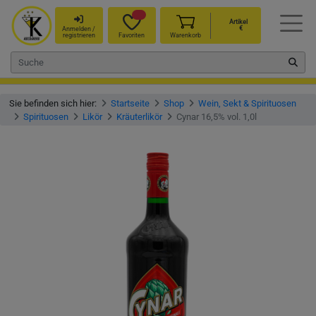
Artikel
€
Anmelden /
registrieren
Favoriten
Warenkorb
Sie befinden sich hier:
Startseite
Shop
Wein, Sekt & Spirituosen
Spirituosen
Likör
Kräuterlikör
Cynar 16,5% vol. 1,0l