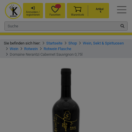
Artikel
€
Anmelden /
registrieren
Favoriten
Warenkorb
Sie befinden sich hier:
Startseite
Shop
Wein, Sekt & Spirituosen
Wein
Rotwein
Rotwein Flasche
Domaine Nerantzi Cabernet Sauvignon 0,75l