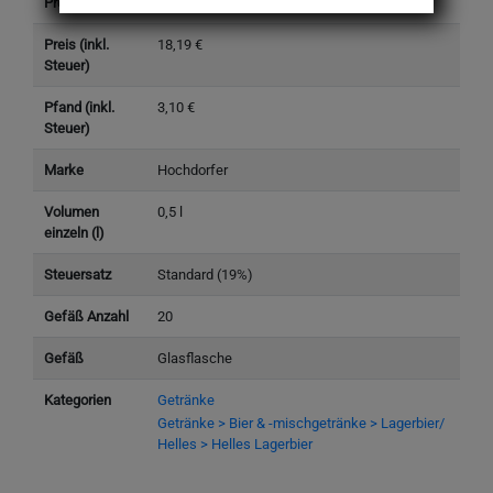
Produkttyp
Getränke
Preis (inkl.
18,19 €
Steuer)
Pfand (inkl.
3,10 €
Steuer)
Marke
Hochdorfer
Volumen
0,5 l
einzeln (l)
Steuersatz
Standard (19%)
Gefäß Anzahl
20
Gefäß
Glasflasche
Kategorien
Getränke
Getränke > Bier & -mischgetränke > Lagerbier/
Helles > Helles Lagerbier