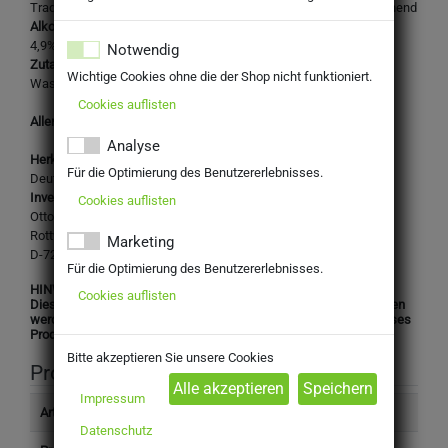
Traditionell gebrautes helles Bier - mild ausgewogen und erfrischend
Alkoholgehalt:
4,9%
Notwendig
Zutaten:
Wichtige Cookies ohne die der Shop nicht funktioniert.
Wasser, GERSTENMALZ, Hopfen
Cookies auflisten
Allergene: Gerstenmalz
Analyse
Herkunftsland:
Für die Optimierung des Benutzererlebnisses.
Deutschland
Inverkehrbringer:
Cookies auflisten
Otto Haizmann KG
Rottweiler Straße 16-20
Marketing
D-72202 Nagold-Hochdorf
Für die Optimierung des Benutzererlebnisses.
HINWEIS:
Cookies auflisten
Dieses Produkt darf nicht an Personen unter 16 Jahren abgegeben
werden. Mit Ihrer Bestellung bestätigen Sie, dass Sie das für dieses
Produkt gesetzlich vorgeschriebene Mindestalter haben.
Bitte akzeptieren Sie unsere Cookies
Produktinformation
Impressum
Artikelnummer
3905690
Datenschutz