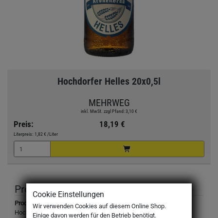
Hochdorfer Helles 20x0,5l
MEHRWEG
inkl. MwSt. zzgl Pfand: 3,10 €
Preis:
18,19 €
Literpreis:
1,82 €
/Liter
Produktbeschreibung
Cookie Einstellungen
Produktbezeichnung:
Wir verwenden Cookies auf diesem Online Shop.
Hochdorfer Helles
Einige davon werden für den Betrieb benötigt.