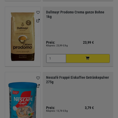
Dallmayr Prodomo Crema ganze Bohne
1kg
Preis:
23,99 €
Kilopreis:
23,99 €/kg
Nescafé Frappé Eiskaffee Getränkepulver
275g
Preis:
3,79 €
Kilopreis:
13,78 €/kg