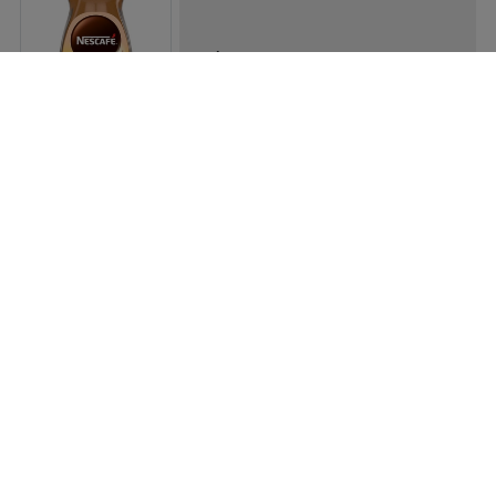
Preis:
7,99 €
Kilopreis:
39,95 €/kg
Lavazza Caffè Crema Classico 1kg
Preis:
23,49 €
Kilopreis:
23,49 €/kg
Lavazza Crema e Aroma 1kg