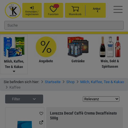
Artikel
€
Anmelden /
registrieren
Favoriten
Warenkorb
Angebote
Getränke
Wein, Sekt &
Milch, Kaffee,
Spirituosen
Tee & Kakao
Sie befinden sich hier:
Startseite
Shop
Milch, Kaffee, Tee & Kakao
Kaffee
Filter
Lavazza Decaf Caffè Crema Decaffeinato
500g