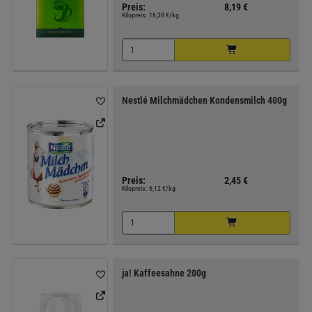
Preis:
8,19 €
Kilopreis:
16,38 €/kg
Nestlé Milchmädchen Kondensmilch 400g
Preis:
2,45 €
Kilopreis:
6,12 €/kg
ja! Kaffeesahne 200g