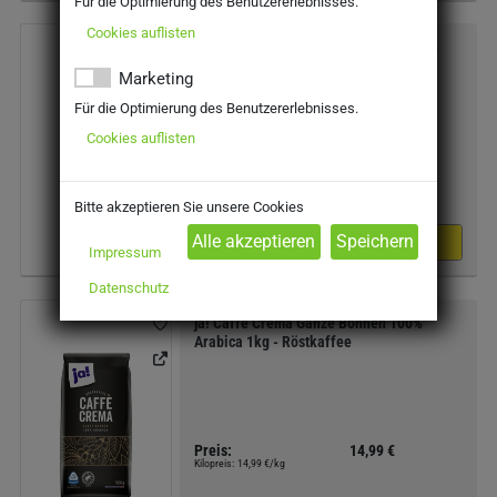
Für die Optimierung des Benutzererlebnisses.
Cookies auflisten
ja! Caffè Espresso Ganze Bohnen 100%
Arabica 1kg - Röstkaffee
Marketing
Für die Optimierung des Benutzererlebnisses.
Cookies auflisten
Preis:
15,99 €
Kilopreis:
15,99 €/kg
Bitte akzeptieren Sie unsere Cookies
Impressum
Datenschutz
ja! Caffè Crema Ganze Bohnen 100%
Arabica 1kg - Röstkaffee
Preis:
14,99 €
Kilopreis:
14,99 €/kg