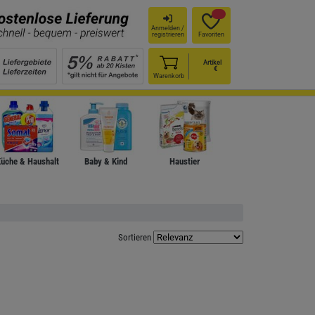
Anmelden /
registrieren
Favoriten
Artikel
€
Warenkorb
üche & Haushalt
Baby & Kind
Haustier
Sortieren