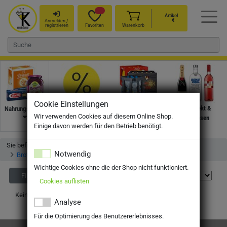
Artikel
€
Anmelden /
registrieren
Favoriten
Warenkorb
Cookie Einstellungen
Angebote
Getränke
Wein, Sekt &
Nahrungsmittel
Wir verwenden Cookies auf diesem Online Shop.
Spirituosen
Einige davon werden für den Betrieb benötigt.
Sie befinden sich hier:
Startseite
Shop
Nahrungsmittel
Notwendig
Brotaufstriche
Greek Mum´s Fruchtaufstriche
Wichtige Cookies ohne die der Shop nicht funktioniert.
Filter
Cookies auflisten
Keine Produkte gefunden.
Analyse
Für die Optimierung des Benutzererlebnisses.