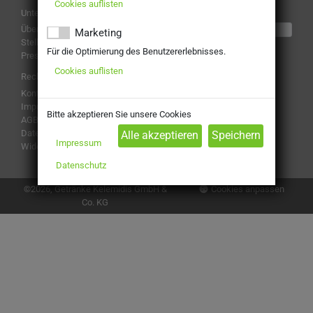
Cookies auflisten
Unternehmen
Liefergebiete / Lieferzeiten
Über uns
hier überprüfen
Marketing
Stellenangebote
Für die Optimierung des Benutzererlebnisses.
Presse
Cookies auflisten
Rechtliches
Kontakt
Impressum
Bitte akzeptieren Sie unsere Cookies
Folge uns
AGB
Datenschutz
Impressum
Widerruf
Zahlungsarten
Datenschutz
Cookies anpassen
©2026, Getränke Kelemidis GmbH &
Co. KG