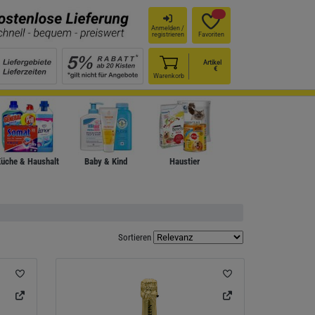
Anmelden /
registrieren
Favoriten
Artikel
€
Warenkorb
üche & Haushalt
Baby & Kind
Haustier
Sortieren