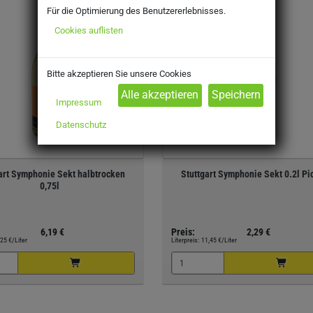
Für die Optimierung des Benutzererlebnisses.
Cookies auflisten
Bitte akzeptieren Sie unsere Cookies
Impressum
Datenschutz
art Symphonie Sekt halbtrocken
Stuttgart Symphonie Sekt 0.2l Pi
0,75l
6,19 €
Preis:
2,29 €
,25 €/Liter
Literpreis:
11,45 €/Liter