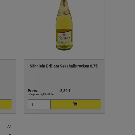
Söhnlein Brillant Sekt halbtrocken 0,75l
Preis:
5,39 €
Literpreis:
7,19 €/Liter