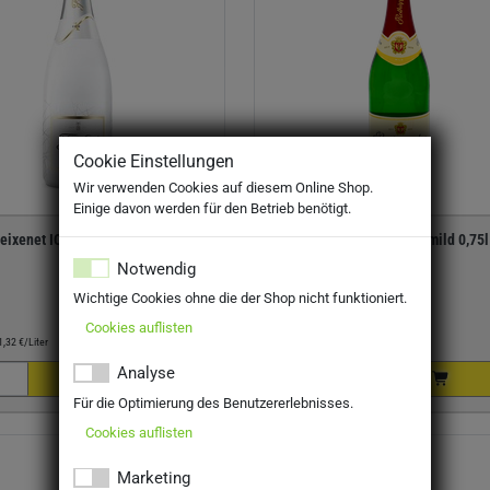
Cookie Einstellungen
Wir verwenden Cookies auf diesem Online Shop.
Einige davon werden für den Betrieb benötigt.
eixenet ICE semi seco 0,75l
Rotkäppchen Sekt mild 0,75l
Notwendig
Wichtige Cookies ohne die der Shop nicht funktioniert.
Cookies auflisten
8,49 €
Preis:
4,44 €
1,32 €/Liter
Literpreis:
5,92 €/Liter
Analyse
Für die Optimierung des Benutzererlebnisses.
Cookies auflisten
Marketing