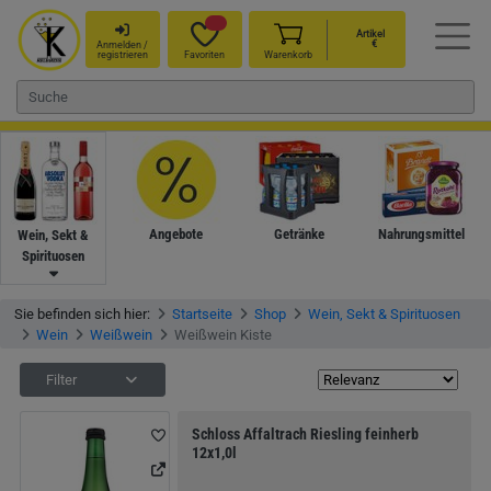
Artikel
€
Anmelden /
registrieren
Favoriten
Warenkorb
Angebote
Getränke
Nahrungsmittel
Wein, Sekt &
Spirituosen
Sie befinden sich hier:
Startseite
Shop
Wein, Sekt & Spirituosen
Wein
Weißwein
Weißwein Kiste
Filter
Schloss Affaltrach Riesling feinherb
12x1,0l