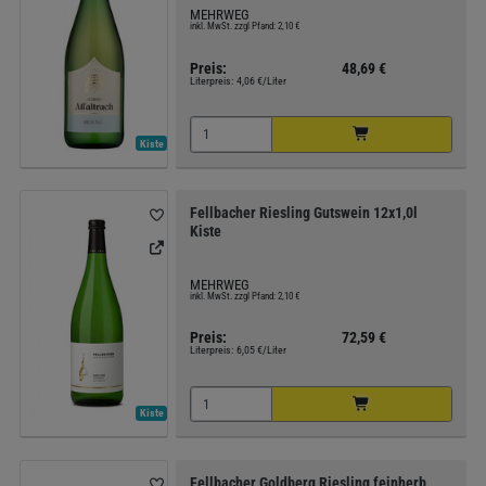
MEHRWEG
inkl. MwSt. zzgl Pfand: 2,10 €
Preis:
48,69 €
Literpreis:
4,06 €/Liter
Kiste
Fellbacher Riesling Gutswein 12x1,0l
Kiste
MEHRWEG
inkl. MwSt. zzgl Pfand: 2,10 €
Preis:
72,59 €
Literpreis:
6,05 €/Liter
Kiste
Fellbacher Goldberg Riesling feinherb