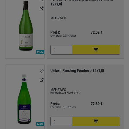
12x1,0l
MEHRWEG
Preis:
72,59 €
Literpreis:
6,05 €/Liter
Kiste
Untert. Riesling Feinherb 12x1,0l
MEHRWEG
inkl. MwSt. zzgl Pfand: 2,10 €
Preis:
72,80 €
Literpreis:
6,07 €/Liter
Kiste