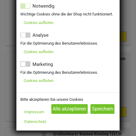
MEHRWEG
Notwendig
inkl. MwSt. zzgl Pfand: 2,10 €
Wichtige Cookies ohne die der Shop nicht funktioniert.
Preis:
42,84 €
Literpreis:
3,57 €/Liter
Cookies auflisten
Analyse
Kiste
Für die Optimierung des Benutzererlebnisses.
Cookies auflisten
Heilbronner Weingalerie Riesling trocken
12x1,0l
Marketing
Für die Optimierung des Benutzererlebnisses.
MEHRWEG
Cookies auflisten
inkl. MwSt. zzgl Pfand: 2,10 €
Preis:
42,84 €
Literpreis:
3,57 €/Liter
Bitte akzeptieren Sie unsere Cookies
Impressum
Kiste
Datenschutz
Großbottwarer Wunnen Riesling 12x1,0l