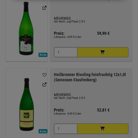
MEHRWEG
inkl. MwSt. zzgl Pfand: 2,10 €
Preis:
59,90 €
Literpreis:
4,99 €/Liter
Kiste
Heilbronner Riesling feinfruchtig 12x1,0l
(Genossen Staufenberg)
MEHRWEG
inkl. MwSt. zzgl Pfand: 2,10 €
Preis:
52,81 €
Literpreis:
4,40 €/Liter
Kiste