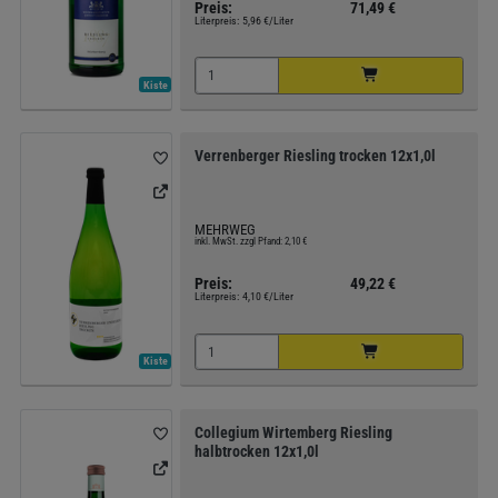
Preis:
71,49 €
Literpreis:
5,96 €/Liter
Kiste
Verrenberger Riesling trocken 12x1,0l
MEHRWEG
inkl. MwSt. zzgl Pfand: 2,10 €
Preis:
49,22 €
Literpreis:
4,10 €/Liter
Kiste
Collegium Wirtemberg Riesling
halbtrocken 12x1,0l