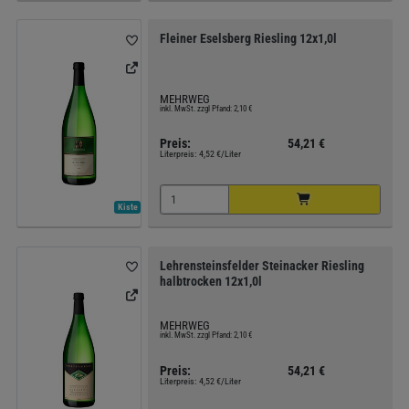
Fleiner Eselsberg Riesling 12x1,0l
MEHRWEG
inkl. MwSt. zzgl Pfand: 2,10 €
Preis:
54,21 €
Literpreis:
4,52 €/Liter
Kiste
Lehrensteinsfelder Steinacker Riesling
halbtrocken 12x1,0l
MEHRWEG
inkl. MwSt. zzgl Pfand: 2,10 €
Preis:
54,21 €
Literpreis:
4,52 €/Liter