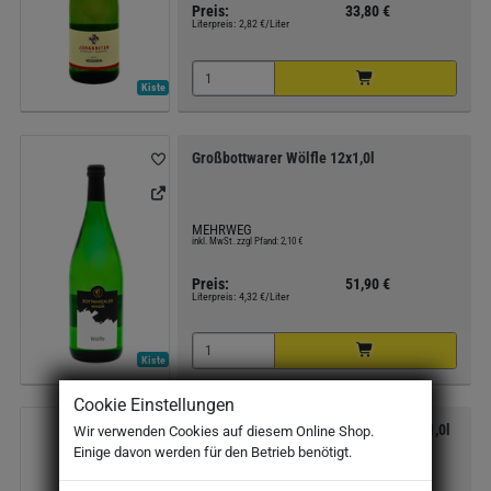
Preis:
33,80 €
Literpreis:
2,82 €/Liter
Kiste
Großbottwarer Wölfle 12x1,0l
MEHRWEG
inkl. MwSt. zzgl Pfand: 2,10 €
Preis:
51,90 €
Literpreis:
4,32 €/Liter
Kiste
Cookie Einstellungen
Heilbronner Weingalerie Riesling 12x1,0l
Wir verwenden Cookies auf diesem Online Shop.
Einige davon werden für den Betrieb benötigt.