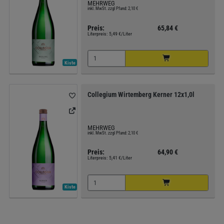
MEHRWEG
inkl. MwSt. zzgl Pfand: 2,10 €
Preis:
65,84 €
Literpreis:
5,49 €/Liter
Kiste
Collegium Wirtemberg Kerner 12x1,0l
MEHRWEG
inkl. MwSt. zzgl Pfand: 2,10 €
Preis:
64,90 €
Literpreis:
5,41 €/Liter
Kiste