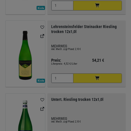
Kiste
Lehrensteinsfelder Steinacker Riesling
trocken 12x1,0l
MEHRWEG
inkl. MwSt. zzgl Pfand: 2,10 €
Preis:
54,21 €
Literpreis:
4,52 €/Liter
Kiste
Untert. Riesling trocken 12x1,0l
MEHRWEG
inkl. MwSt. zzgl Pfand: 2,10 €