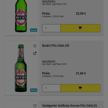
MEHRWEG
inkl. MwSt. zzgl Pfand: 3,10 €
Preis:
22,59 €
Literpreis:
2,26 €/Liter
Kiste
Beck's Pils 24x0.33l
MEHRWEG
inkl. MwSt. zzgl Pfand: 3,42 €
Preis:
21,69 €
Literpreis:
2,74 €/Liter
Kiste
Stuttgarter Hofbräu Herren Pils 24x0,33