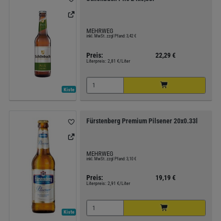
MEHRWEG
inkl. MwSt. zzgl Pfand: 3,42 €
Preis:
22,29 €
Literpreis:
2,81 €/Liter
Kiste
Fürstenberg Premium Pilsener 20x0.33l
MEHRWEG
inkl. MwSt. zzgl Pfand: 3,10 €
Preis:
19,19 €
Literpreis:
2,91 €/Liter
Kiste