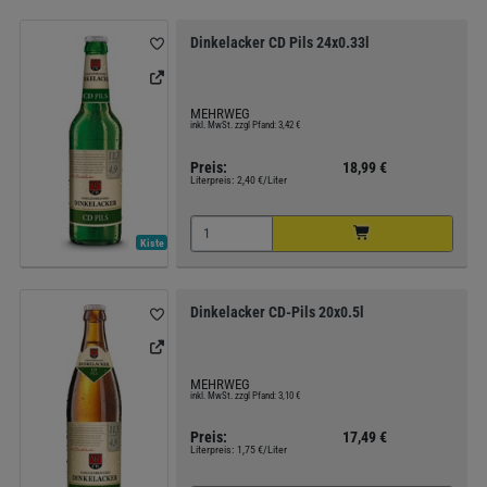
Dinkelacker CD Pils 24x0.33l
MEHRWEG
inkl. MwSt. zzgl Pfand: 3,42 €
Preis:
18,99 €
Literpreis:
2,40 €/Liter
Kiste
Dinkelacker CD-Pils 20x0.5l
MEHRWEG
inkl. MwSt. zzgl Pfand: 3,10 €
Preis:
17,49 €
Literpreis:
1,75 €/Liter