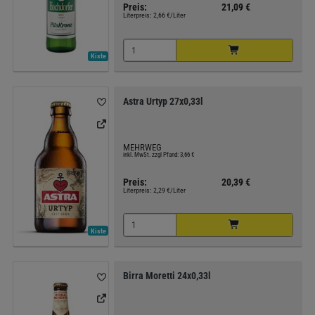
Preis:
21,09 €
Literpreis:
2,66 €/Liter
Kiste
Astra Urtyp 27x0,33l
MEHRWEG
inkl. MwSt. zzgl Pfand: 3,66 €
Preis:
20,39 €
Literpreis:
2,29 €/Liter
Kiste
Birra Moretti 24x0,33l