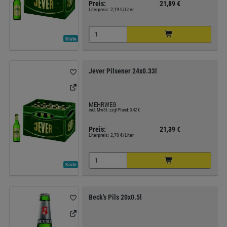
Preis:
21,89 €
Literpreis:
2,19 €/Liter
Kiste
Jever Pilsener 24x0.33l
MEHRWEG
inkl. MwSt. zzgl Pfand: 3,42 €
Preis:
21,39 €
Literpreis:
2,70 €/Liter
Kiste
Beck's Pils 20x0.5l