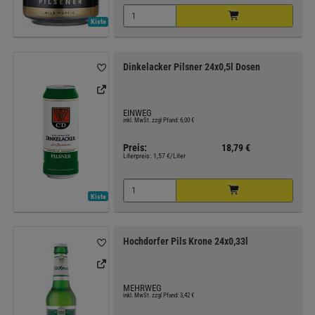
Kiste
Dinkelacker Pilsner 24x0,5l Dosen
EINWEG
inkl. MwSt. zzgl Pfand: 6,00 €
Preis:
18,79 €
Literpreis:
1,57 €/Liter
Kiste
Hochdorfer Pils Krone 24x0,33l
MEHRWEG
inkl. MwSt. zzgl Pfand: 3,42 €