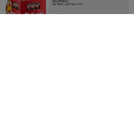
MEHRWEG
inkl. MwSt. zzgl Pfand: 3,10 €
Preis:
19,99 €
Literpreis:
2,00 €/Liter
Kiste
Krombacher Pils 20x0.5l
MEHRWEG
inkl. MwSt. zzgl Pfand: 3,10 €
Preis:
22,69 €
Literpreis:
2,27 €/Liter
Kiste
Flensburger Pilsner 20x0.33l