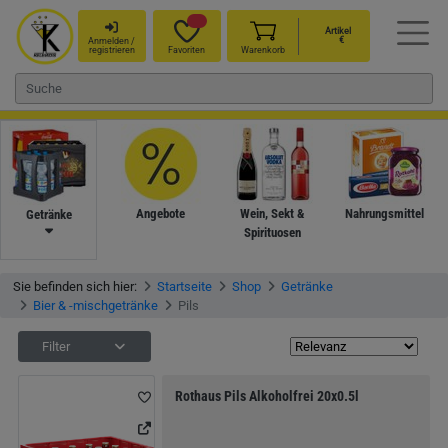
Artikel
€
Anmelden /
registrieren
Favoriten
Warenkorb
Angebote
Wein, Sekt &
Nahrungsmittel
Getränke
Spirituosen
Sie befinden sich hier:
Startseite
Shop
Getränke
Bier & -mischgetränke
Pils
Filter
Rothaus Pils Alkoholfrei 20x0.5l