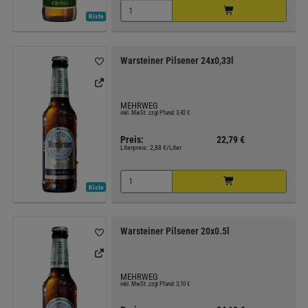
Kiste
Warsteiner Pilsener 24x0,33l
MEHRWEG
inkl. MwSt. zzgl Pfand: 3,42 €
Preis:
22,79 €
Literpreis:
2,88 €/Liter
Kiste
Warsteiner Pilsener 20x0.5l
MEHRWEG
inkl. MwSt. zzgl Pfand: 3,10 €