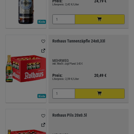
Preis:
24,19 €
Literpreis:
2,42 €/Liter
Kiste
Rothaus Tannenzäpfle 24x0,33l
MEHRWEG
inkl. MwSt. zzgl Pfand: 3,42 €
Preis:
20,49 €
Literpreis:
2,59 €/Liter
Kiste
Rothaus Pils 20x0.5l