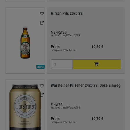
Hirsch Pils 20x0,33l
MEHRWEG
inkl. MwSt. zzgl Pfand: 3,10 €
Preis:
19,59 €
Literpreis:
2,97 €/Liter
Kiste
Warsteiner Pilsener 24x0,33l Dose Einweg
EINWEG
inkl. MwSt. zzgl Pfand: 6,00 €
Preis:
19,79 €
Literpreis:
2,50 €/Liter