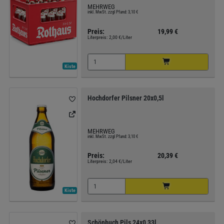
MEHRWEG
inkl. MwSt. zzgl Pfand: 3,10 €
Preis:
19,99 €
Literpreis:
2,00 €/Liter
Kiste
Hochdorfer Pilsner 20x0,5l
MEHRWEG
inkl. MwSt. zzgl Pfand: 3,10 €
Preis:
20,39 €
Literpreis:
2,04 €/Liter
Kiste
Schönbuch Pils 24x0,33l