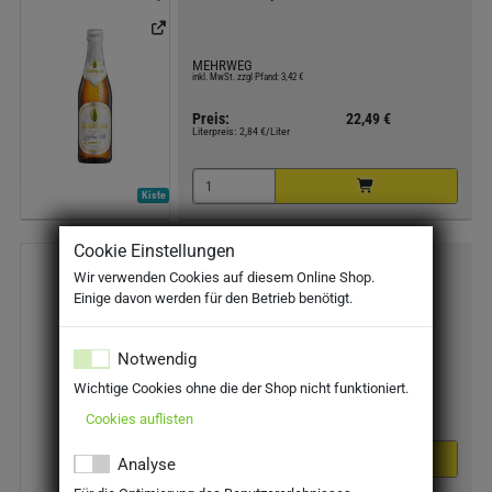
MEHRWEG
inkl. MwSt. zzgl Pfand: 3,42 €
Preis:
22,49 €
Literpreis:
2,84 €/Liter
Kiste
Cookie Einstellungen
Stuttgarter Hofbräu Pilsner 20x0.5l
Wir verwenden Cookies auf diesem Online Shop.
Einige davon werden für den Betrieb benötigt.
MEHRWEG
inkl. MwSt. zzgl Pfand: 3,10 €
Notwendig
Wichtige Cookies ohne die der Shop nicht funktioniert.
Preis:
17,89 €
Literpreis:
1,79 €/Liter
Cookies auflisten
Analyse
Kiste