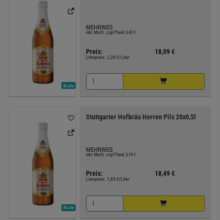
MEHRWEG
inkl. MwSt. zzgl Pfand: 3,42 €
Preis:
18,09 €
Literpreis:
2,28 €/Liter
Kiste
Stuttgarter Hofbräu Herren Pils 20x0,5l
MEHRWEG
inkl. MwSt. zzgl Pfand: 3,10 €
Preis:
18,49 €
Literpreis:
1,85 €/Liter
Kiste