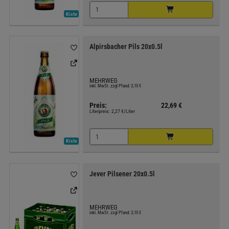
Kiste
Alpirsbacher Pils 20x0.5l
MEHRWEG
inkl. MwSt. zzgl Pfand: 3,10 €
Preis:
22,69 €
Literpreis:
2,27 €/Liter
Kiste
Jever Pilsener 20x0.5l
MEHRWEG
inkl. MwSt. zzgl Pfand: 3,10 €