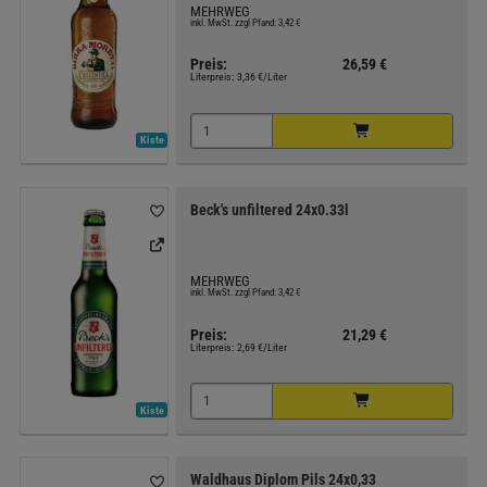
MEHRWEG
inkl. MwSt. zzgl Pfand: 3,42 €
Preis:
26,59 €
Literpreis:
3,36 €/Liter
Kiste
Beck's unfiltered 24x0.33l
MEHRWEG
inkl. MwSt. zzgl Pfand: 3,42 €
Preis:
21,29 €
Literpreis:
2,69 €/Liter
Kiste
Waldhaus Diplom Pils 24x0,33