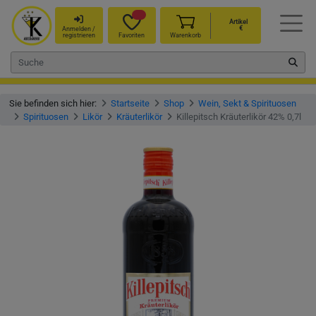
Artikel
€
Anmelden /
registrieren
Favoriten
Warenkorb
Sie befinden sich hier:
Startseite
Shop
Wein, Sekt & Spirituosen
Spirituosen
Likör
Kräuterlikör
Killepitsch Kräuterlikör 42% 0,7l