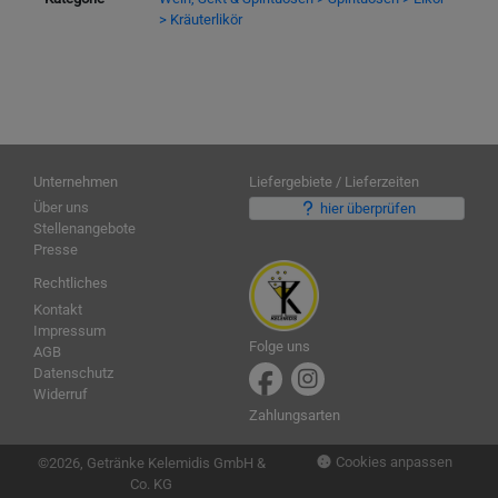
> Kräuterlikör
Unternehmen
Liefergebiete / Lieferzeiten
Über uns
hier überprüfen
Stellenangebote
Presse
Rechtliches
Kontakt
Impressum
Folge uns
AGB
Datenschutz
Widerruf
Zahlungsarten
Cookies anpassen
©2026, Getränke Kelemidis GmbH &
Co. KG