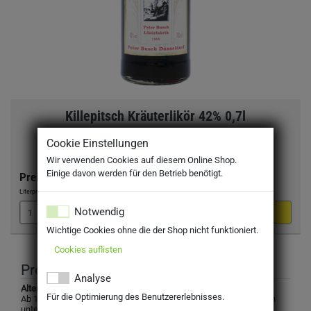
Killepitsch Kräuterlikör 42% 0,7l
Cookie Einstellungen
Wir verwenden Cookies auf diesem Online Shop.
Einige davon werden für den Betrieb benötigt.
Preis:
18,90 €
Literpreis:
27,00 €
/Liter
Notwendig
Wichtige Cookies ohne die der Shop nicht funktioniert.
Cookies auflisten
Produktbeschreibung
Analyse
Altersbeschränkung:
Für die Optimierung des Benutzererlebnisses.
Ab 18! Dieses Produkt enthält Alkohol und darf nicht an Personen
unter dem gesetzlichen Mindestalter abgegeben werden. Eine