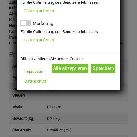
Für die Optimierung des Benutzererlebnisses.
Zutaten:
Kaffeebohnen
Cookies auflisten
Allergene:
K.A
Marketing
Herkunftsland:
Italien
Für die Optimierung des Benutzererlebnisses.
Inverkehrbringer:
Cookies auflisten
LUIGI LAVAZZA S.p.A. C. SO NOVARA, 59- 10154 TORINO - ITALIA
Produktinformation
Bitte akzeptieren Sie unsere Cookies
Artikelnummer
7500210
Impressum
Produkttyp
Nahrungsmittel
Datenschutz
Preis (inkl.
6,99 €
Steuer)
Marke
Lavazza
Gewicht (kg)
0,25 kg
Steuersatz
Ermäßigt (7%)