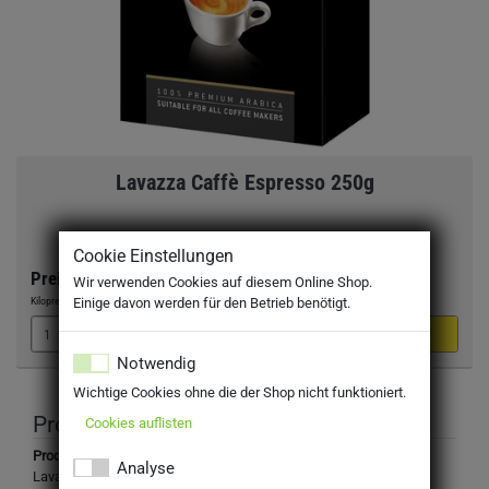
Lavazza Caffè Espresso 250g
Cookie Einstellungen
Preis:
6,99 €
Wir verwenden Cookies auf diesem Online Shop.
Kilopreis:
27,96 €
/kg
Einige davon werden für den Betrieb benötigt.
Notwendig
Wichtige Cookies ohne die der Shop nicht funktioniert.
Produktbeschreibung
Cookies auflisten
Produktbezeichnung:
Analyse
Lavazza Caffè Espresso 250g