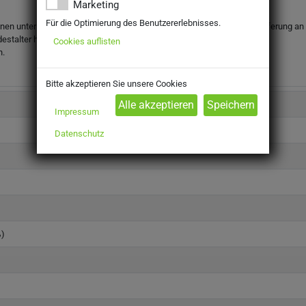
Marketing
Für die Optimierung des Benutzererlebnisses.
onen unter dem gesetzlichen Mindestalter abgegeben werden. Eine Lieferung an Mi
destalter haben.
Cookies auflisten
n.
Bitte akzeptieren Sie unsere Cookies
Impressum
Datenschutz
%)