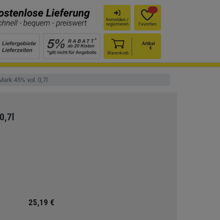
Anmelden /
registrieren
Favoriten
Artikel
€
Warenkorb
ark 45% vol. 0,7l
0,7l
25,19 €