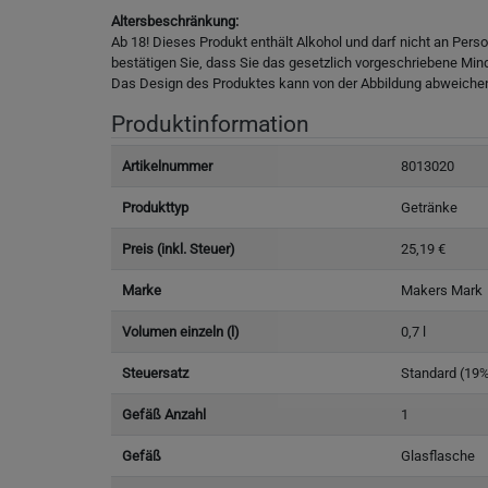
Altersbeschränkung:
Ab 18! Dieses Produkt enthält Alkohol und darf nicht an Pers
bestätigen Sie, dass Sie das gesetzlich vorgeschriebene Min
Das Design des Produktes kann von der Abbildung abweiche
Produktinformation
Artikelnummer
8013020
Produkttyp
Getränke
Preis (inkl. Steuer)
25,19 €
Marke
Makers Mark
Volumen einzeln (l)
0,7 l
Steuersatz
Standard (19
Gefäß Anzahl
1
Gefäß
Glasflasche