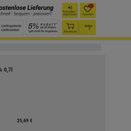
Anmelden /
registrieren
Favoriten
Artikel
€
Warenkorb
% 0,7l
25,69 €