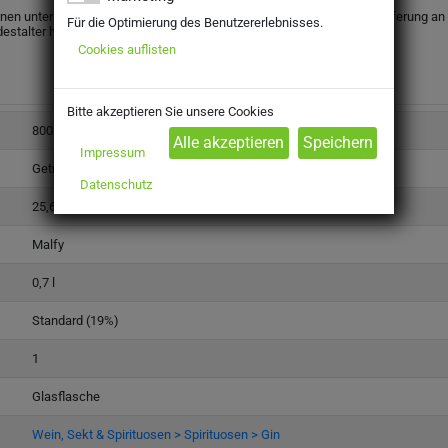
onen unter dem gesetzlichen Mindestalter abgegeben werden. Eine Lieferung an Mi
Für die Optimierung des Benutzererlebnisses.
destalter haben.
Cookies auflisten
Bitte akzeptieren Sie unsere Cookies
8005432
Impressum
Getränke
Datenschutz
25,69 €
Malfy
0,7 l
Standard (19%)
1
Glasflasche
Wein, Sekt & Spirituosen > Spirituosen > Gin