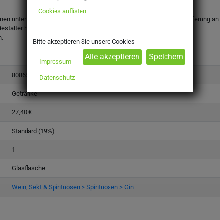
Cookies auflisten
onen unter dem gesetzlichen Mindestalter abgegeben werden. Eine Lieferung an Mi
destalter haben.
n.
Bitte akzeptieren Sie unsere Cookies
Impressum
8086520
Datenschutz
Getränke
27,40 €
Standard (19%)
1
Glasflasche
Wein, Sekt & Spirituosen > Spirituosen > Gin