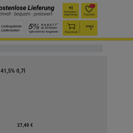
Anmelden /
registrieren
Favoriten
Artikel
€
Warenkorb
41,5% 0,7l
27,40 €