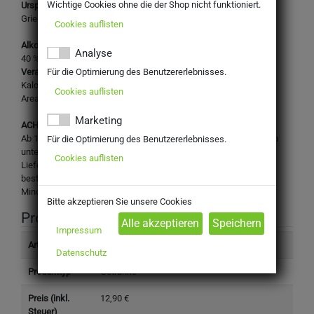
Wichtige Cookies ohne die der Shop nicht funktioniert.
Ursprungsland:
Griechenland
Cookies auflisten
Alkoholgehalt:
Analyse
40 %vol.
Für die Optimierung des Benutzererlebnisses.
Verantwortlicher Unternehmer:
Kaloyiannis - Koutsikos Distilleries S.A., Odos 6 & E, A Industrial
Cookies auflisten
Area, Aissonia, 38500 Volos
Marketing
ACHTUNG:
Ab 18! Dieses Produkt enthält Alkohol und darf nicht an Personen
Für die Optimierung des Benutzererlebnisses.
unter dem gesetzlichen Mindestalter abgegeben werden. Eine
Cookies auflisten
Lieferung an Minderjährige ist nicht möglich. Mit Ihrer Bestellung
bestätigen Sie, dass Sie das gesetzlich vorgeschriebene
Mindestalter haben.
Bitte akzeptieren Sie unsere Cookies
Produktinformation
Impressum
Artikelnummer
800010
Datenschutz
Produkttyp
Getränke
Preis (inkl.
12,90 €
Steuer)