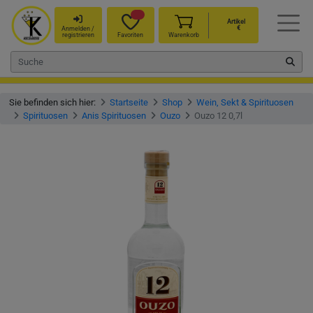
Artikel
€
Anmelden /
registrieren
Favoriten
Warenkorb
Sie befinden sich hier:
Startseite
Shop
Wein, Sekt & Spirituosen
Spirituosen
Anis Spirituosen
Ouzo
Ouzo 12 0,7l