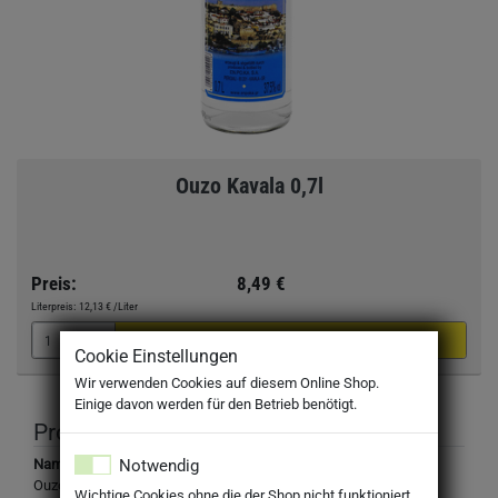
Ouzo Kavala 0,7l
Preis:
8,49 €
Literpreis:
12,13 €
/Liter
Cookie Einstellungen
Wir verwenden Cookies auf diesem Online Shop.
Einige davon werden für den Betrieb benötigt.
Produktbeschreibung
Notwendig
Name:
Ouzo Kavala 0,7l
Wichtige Cookies ohne die der Shop nicht funktioniert.