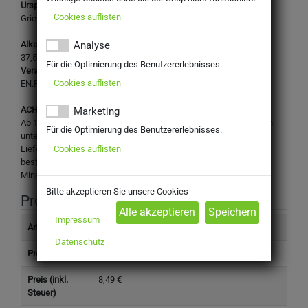
Ursprungsland:
Cookies auflisten
Griechenland
Alkoholgehalt:
Analyse
37,5 %vol.
Für die Optimierung des Benutzererlebnisses.
Verantwortlicher Unternehmer:
Cookies auflisten
EN.PO.KA S.A., Perigiali, 65 201 Kavala, Greece
ACHTUNG:
Marketing
Ab 18! Dieses Produkt enthält Alkohol und darf nicht an Personen
Für die Optimierung des Benutzererlebnisses.
unter dem gesetzlichen Mindestalter abgegeben werden. Eine
Cookies auflisten
Lieferung an Minderjährige ist nicht möglich. Mit Ihrer Bestellung
bestätigen Sie, dass Sie das gesetzlich vorgeschriebene
Mindestalter haben.
Bitte akzeptieren Sie unsere Cookies
Produktinformation
Impressum
Artikelnummer
800020
Datenschutz
Produkttyp
Getränke
Preis (inkl.
8,49 €
Steuer)