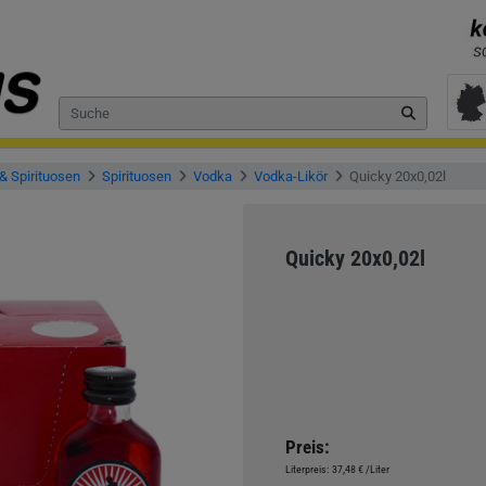
& Spirituosen
Spirituosen
Vodka
Vodka-Likör
Quicky 20x0,02l
Quicky 20x0,02l
Preis:
Literpreis:
37,48 €
/Liter