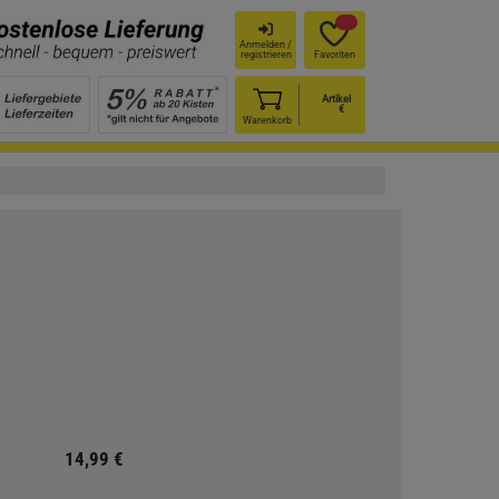
Anmelden /
registrieren
Favoriten
Artikel
€
Warenkorb
14,99 €