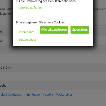
Für die Optimierung des Benutzererlebnisses.
Cookies auflisten
onen unter dem gesetzlichen Mindestalter abgegeben werden. Eine Lieferung an Mi
destalter haben.
Bitte akzeptieren Sie unsere Cookies
00
Impressum
Datenschutz
ke
rd (19%)
asche
ekt & Spirituosen > Spirituosen > Vodka > Vodka-Likör