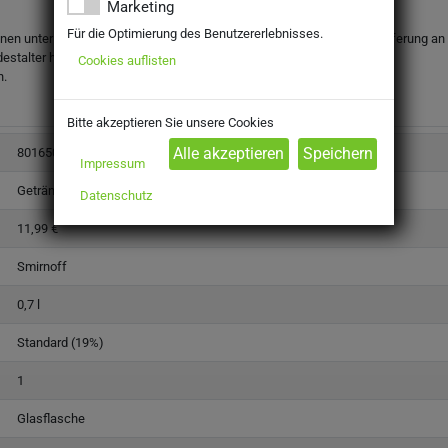
Marketing
Für die Optimierung des Benutzererlebnisses.
onen unter dem gesetzlichen Mindestalter abgegeben werden. Eine Lieferung an Mi
destalter haben.
Cookies auflisten
n.
Bitte akzeptieren Sie unsere Cookies
801650
Impressum
Getränke
Datenschutz
11,99 €
Smirnoff
0,7 l
Standard (19%)
1
Glasflasche