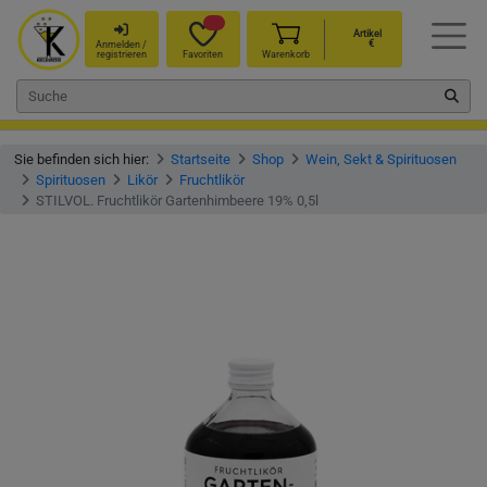
Artikel
€
Anmelden /
registrieren
Favoriten
Warenkorb
Sie befinden sich hier:
Startseite
Shop
Wein, Sekt & Spirituosen
Spirituosen
Likör
Fruchtlikör
STILVOL. Fruchtlikör Gartenhimbeere 19% 0,5l