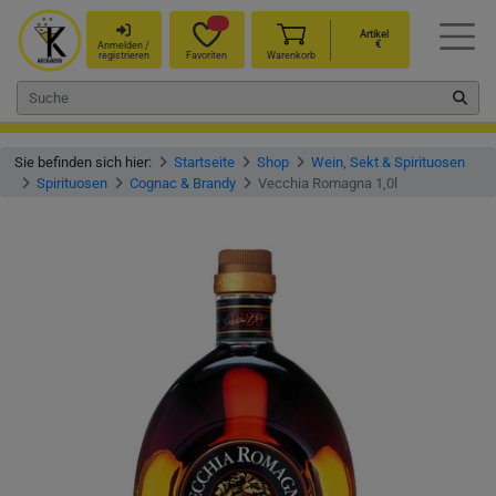
Artikel
€
Anmelden /
registrieren
Favoriten
Warenkorb
Sie befinden sich hier:
Startseite
Shop
Wein, Sekt & Spirituosen
Spirituosen
Cognac & Brandy
Vecchia Romagna 1,0l
Vorheriges
Nächst