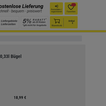
Anmelden /
registrieren
Favoriten
Artikel
€
Warenkorb
x0,33l Bügel
18,99 €