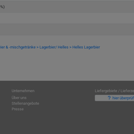
9%)
ier & -mischgetränke > Lagerbier/ Helles > Helles Lagerbier
Unternehmen
Liefergebiete / Lieferze
Über uns
hier überprü
Stellenangebote
Presse