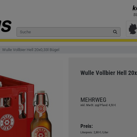
Wulle Vollbier Hell 20x0,33l Bügel
Wulle Vollbier Hell 20
MEHRWEG
inkl. MwSt. zzgl Pfand: 4,50 €
Preis:
Literpreis:
2,88 €
/Liter