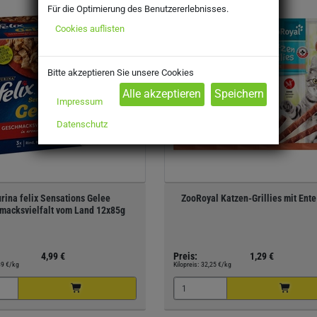
Für die Optimierung des Benutzererlebnisses.
Cookies auflisten
Bitte akzeptieren Sie unsere Cookies
Impressum
Datenschutz
rina felix Sensations Gelee
ZooRoyal Katzen-Grillies mit Ente
macksvielfalt vom Land 12x85g
4,99 €
Preis:
1,29 €
89 €/kg
Kilopreis:
32,25 €/kg