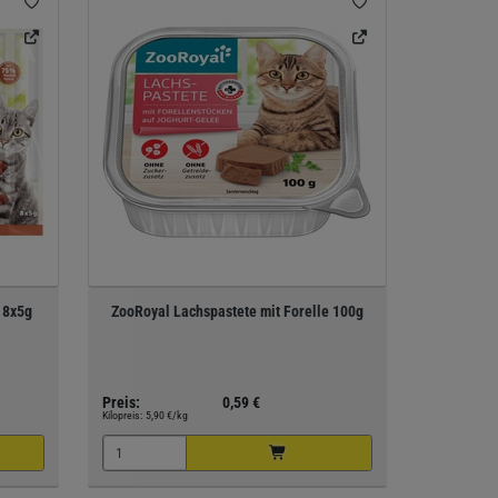
 8x5g
ZooRoyal Lachspastete mit Forelle 100g
Preis:
0,59 €
Kilopreis:
5,90 €/kg