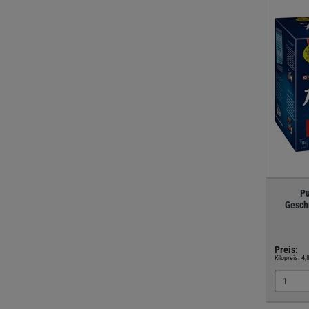
Pu
Gesch
Preis:
Kilopreis:
4,