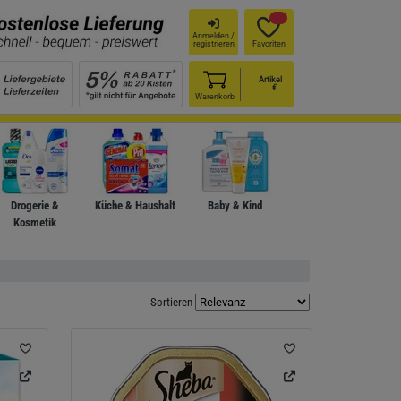
Anmelden /
registrieren
Favoriten
Artikel
€
Warenkorb
Drogerie &
Küche & Haushalt
Baby & Kind
Kosmetik
Sortieren