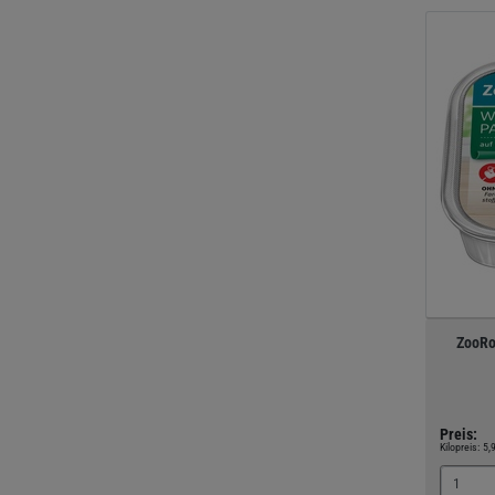
ZooRo
Preis:
Kilopreis:
5,