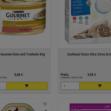
 Gourmet Ente und Truthahn 85g
ZooRoyal Katze Ultra Streu 6Li
0,68 €
Preis:
3,95 €
00 €/kg
Literpreis:
0,66 €/Liter