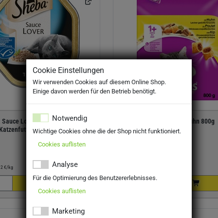
Cookie Einstellungen
Wir verwenden Cookies auf diesem Online Shop.
Einige davon werden für den Betrieb benötigt.
Notwendig
 Sauce Lover mit Thunfisch 85g
Whiskas 1+ mit Huhn 800g
Katzenfutter-Tiernahrung)
Wichtige Cookies ohne die der Shop nicht funktioniert.
Cookies auflisten
0,69 €
Preis:
3,29 €
Analyse
12 €/kg
Kilopreis:
4,11 €/kg
Für die Optimierung des Benutzererlebnisses.
Cookies auflisten
Marketing