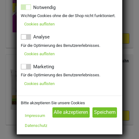
Notwendig
Wichtige Cookies ohne die der Shop nicht funktioniert.
Preis:
3,29 €
Kilopreis:
4,11 €/kg
Cookies auflisten
Analyse
Für die Optimierung des Benutzererlebnisses.
Cookies auflisten
Perfect Fit Sensitive 1+ Reich an Truthahn
750g
Marketing
Für die Optimierung des Benutzererlebnisses.
Cookies auflisten
Preis:
3,29 €
Kilopreis:
4,39 €/kg
Bitte akzeptieren Sie unsere Cookies
Impressum
Datenschutz