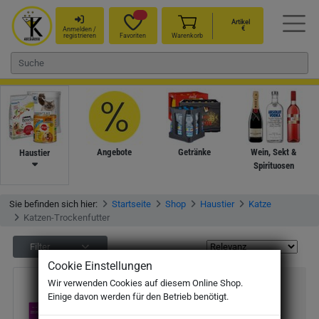
Artikel
€
Anmelden /
registrieren
Favoriten
Warenkorb
Angebote
Getränke
Wein, Sekt &
Haustier
Spirituosen
Sie befinden sich hier:
Startseite
Shop
Haustier
Katze
Katzen-Trockenfutter
Filter
Cookie Einstellungen
Whiskas 1+ mit Huhn 800g
Wir verwenden Cookies auf diesem Online Shop.
Einige davon werden für den Betrieb benötigt.